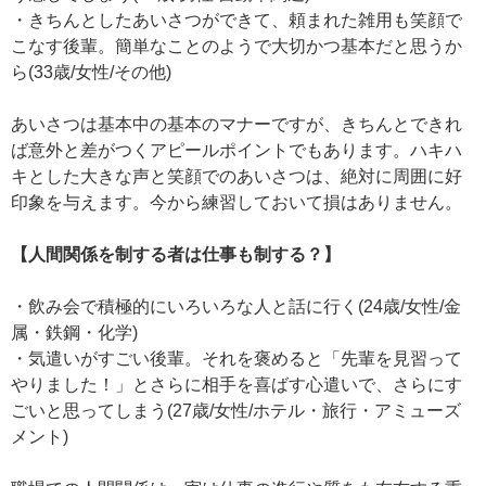
・きちんとしたあいさつができて、頼まれた雑用も笑顔で
こなす後輩。簡単なことのようで大切かつ基本だと思うか
ら(33歳/女性/その他)
あいさつは基本中の基本のマナーですが、きちんとできれ
ば意外と差がつくアピールポイントでもあります。ハキハ
キとした大きな声と笑顔でのあいさつは、絶対に周囲に好
印象を与えます。今から練習しておいて損はありません。
【人間関係を制する者は仕事も制する？】
・飲み会で積極的にいろいろな人と話に行く(24歳/女性/金
属・鉄鋼・化学)
・気遣いがすごい後輩。それを褒めると「先輩を見習って
やりました！」とさらに相手を喜ばす心遣いで、さらにす
ごいと思ってしまう(27歳/女性/ホテル・旅行・アミューズ
メント)