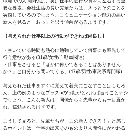
職場での人間関係は、実は仕事の進行や質をも左右する重
要な要素。会社生活の長い先輩たちは、きっとそのことを
実感しているのでしょう。コミュニケーション能力の高い
新人を見ると「おっ」と思う傾向があるようです。
【与えられた仕事以上の行動ができれば尚良し】
・空いている時間も熱心に勉強していて何事にも率先して
行う意欲がある(31歳/女性/自動車関連)
・仕事をさせると「ほかに何かできることはありません
か？」と自分から聞いてくる」(47歳/男性/事務系専門職)
与えられた仕事をすぐに覚えて着実にこなすことはもちろ
ん、上の例のようなプラスαの行動がとれれば言うことナシ
でしょう。こんな新人は、同僚からも先輩からも一目置か
れ、信頼されるはずです。
こうして見ると、先輩たちが「この新人できる！」と感じ
るポイントは、仕事の出来そのものより人間性にかかわる