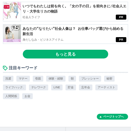
いつでもわたしは前を向く。「女の子の日」を前向きに♪社会人エ
リ・大学生リカの物語
社会人ライフ
PR
あなたの“なりたい”社会人像は？ お仕事バッグ選びから始める
新生活
身だしなみ・ビジネスアイテム
PR
もっと見る
注目キーワード
洗濯
マナー
母親
体験・経験
朝
プレッシャー
秘密
ライフハック.
テレワーク
LINE
貯金
忘年会
アーティスト
人間関係
お金
ページトップへ