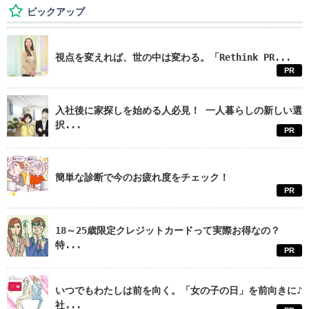
ピックアップ
視点を変えれば、世の中は変わる。「Rethink PR...
PR
入社後に家探しを始める人必見！ 一人暮らしの新しい選
択...
PR
簡単な診断で今のお疲れ度をチェック！
PR
18～25歳限定クレジットカードって実際お得なの？
特...
PR
いつでもわたしは前を向く。「女の子の日」を前向きに♪
社...