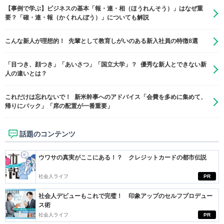
【事例で学ぶ】ビジネスの基本「報・連・相（ほうれんそう）」はなぜ重
要？「確・連・報（かくれんぼう）」についても解説
こんな新人が理想的！ 先輩として教育しがいのある新入社員の特徴8選
「目つき、顔つき」「あいさつ」「国立大学」？ 優秀な新人とできない新
人の違いとは？
これだけは忘れないで！ 新米幹事へのアドバイス「会費を多めに集めて、
帰りにバック」「席の配置が一番重要」
話題のコンテンツ
ウワサの真実がここにある！？ クレジットカードの都市伝説
社会人ライフ
PR
社会人デビューもこれで完璧！ 印象アップのセルフプロデュー
ス術
社会人ライフ
PR