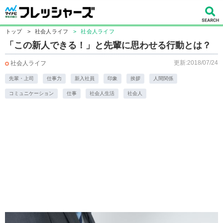
トップ
>
社会人ライフ
>
社会人ライフ
「この新人できる！」と先輩に思わせる行動とは？
更新:2018/07/24
社会人ライフ
先輩・上司
仕事力
新入社員
印象
挨拶
人間関係
コミュニケーション
仕事
社会人生活
社会人