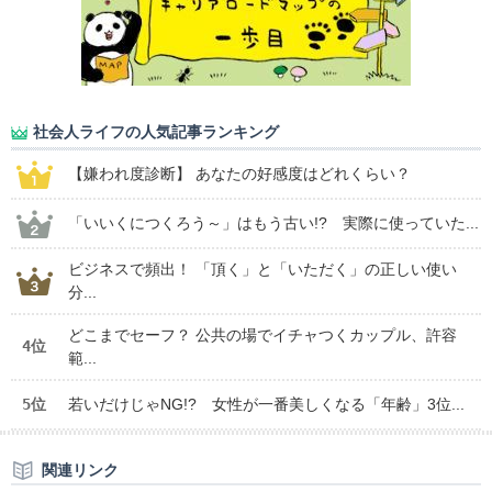
社会人ライフの人気記事ランキング
【嫌われ度診断】 あなたの好感度はどれくらい？
「いいくにつくろう～」はもう古い!? 実際に使っていた...
ビジネスで頻出！ 「頂く」と「いただく」の正しい使い
分...
どこまでセーフ？ 公共の場でイチャつくカップル、許容
4位
範...
5位
若いだけじゃNG!? 女性が一番美しくなる「年齢」3位...
関連リンク