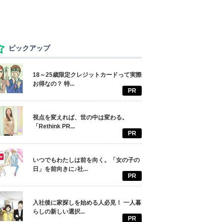
ピックアップ
18～25歳限定クレジットカードって実際
お得なの？ 特...
PR
視点を変えれば、世の中は変わる。
「Rethink PR...
PR
いつでもわたしは前を向く。「女の子の
日」を前向きに♪社...
PR
入社後に家探しを始める人必見！ 一人暮
らしの新しい選択...
PR