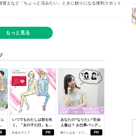
着替えなど「ちょっと涼みたい」ときに頼りになる便利スポット
もっと見る
ツ
デュ
いつでもわたしは前を向
あなたの“なりたい”社会
ジ
く。「女の子の日」を前
人像は？ お仕事バッグ選
向きに♪社会人エリ・大
びから始める新生活
R
PR
PR
社会人ライフ
身だしなみ・ビジネ