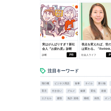
実はがんばりすぎ？新社
視点を変えれば、世
会人『お疲れ度』診断
は変わる。「Rethink
PROJECT」がつた
PR
P
診断
社会人ライフ
いこと。
注目キーワード
飛行機
ビジネス用語
食事
ネイル
乗り物
育児
付き合い
グルメ
健康
変化
老後
エクセル
書類
免許･資格
睡眠
病気
オン