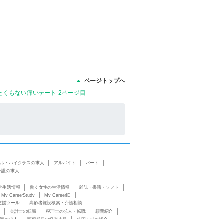
ページトップへ
くもない痛いデート 2ページ目
ル・ハイクラスの求人
アルバイト
パート
介護の求人
学生活情報
働く女性の生活情報
雑誌・書籍・ソフト
My CareerStudy
My CareerID
支援ツール
高齢者施設検索・介護相談
会計士の転職
税理士の求人・転職
顧問紹介