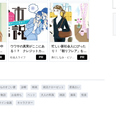
学生リカの物語
スアイテム
の中
ウワサの真実がここにあ
忙しい新社会人にぴった
る！？ クレジットカー
り！ 「朝リフレア」をは
えた
ドの都市伝説
じめよう。しっかりニオ
R
PR
PR
社会人ライフ
身だしなみ・ビジネ
イケアして24時間快適。
スアイテム
ものすごい愛
診断
映画
就活クローゼット
星座占い
敬語
お金持ち
ペット
大人の常識
雑談
服装
投資
ライン会議
キャラクター