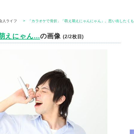
会人ライフ
>
「カラオケで骨折」「萌え萌えにゃんにゃん」。思い出したくも
えにゃん...
の画像
(2/2枚目)