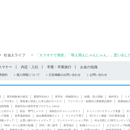
>
社会人ライフ
>
「カラオケで骨折」「萌え萌えにゃんにゃん」。思い出した
スマナー
内定・入社
卒業・卒業旅行
お金の知識
用規約
個人情報について
広告掲載のお問い合わせ
お問い合わせ
活
留学経験者の就活
看護学生向け
医学生・研修医向け
転職・求人情報
海外求人
ミド
シニアの求人
障害者に特化した求人紹介サービス
フリーランス・副業向け業務委託案件
医療福祉
進路情報
高校生向け探究学習プログラム Locus
まとめサイト
総合・専門ニュース
高校生のチャレンジサイト
ティーンマーケティング支援
大
ング情報
世界遺産検定
総合農業情報サイト
マイナビ子育て
ECサイト構築・D2C事業支援
情報メディア
お買い物サポートメディア
マンスリーマンション予約
AIを活用したSEOコンテンツ
Web・ゲーム業界の転職
20代・第二新卒
新卒紹介
転職エージェント
エグゼクティブ転職