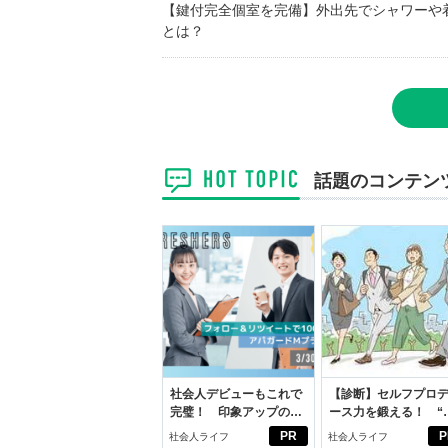
【鍵付完全個室を完備】外出先でシャワーや
とは？
話題のコンテン
社会人デビューもこれで
【診断】セルフプロ
完璧！ 印象アップのセ
ース力を鍛える！ “
ルフプロデュース術
ブン観”診断
PR
P
社会人ライフ
社会人ライフ