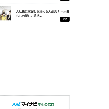
入社後に家探しを始める人必見！ 一人暮
らしの新しい選択...
PR