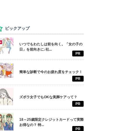
ピックアップ
いつでもわたしは前を向く。「女の子の
日」を前向きに♪社...
PR
簡単な診断で今のお疲れ度をチェック！
PR
ズボラ女子でもOKな美脚ケアって？
PR
18～25歳限定クレジットカードって実際
お得なの？ 特...
PR