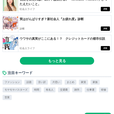
たえたいこと。
社会人ライフ
PR
実はがんばりすぎ？新社会人『お疲れ度』診断
診断
PR
ウワサの真実がここにある！？ クレジットカードの都市伝説
社会人ライフ
PR
もっと見る
注目キーワード
ファッション
話題
言い訳
片思い
まとめ
家賃
家族
モヤモヤバスターズ
時間
有名人
交通費
雑学.
仕事運
研修
営業