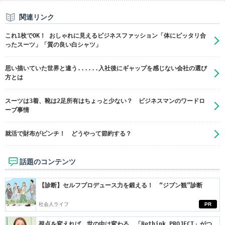
関連リンク
これ1枚でOK！ おしゃれに見えるビジネスファッション「体にピッタリ合
ったスーツ」「質の良い白シャツ」
思い描いていた世界と違う......入社後にギャップを感じない会社の選び
方とは
スーツは3着、靴は2足所有はちょっと少ない？ ビジネスマンのワードロ
ーブ事情
就活で財布がピンチ！ どうやって節約する？
話題のコンテンツ
【診断】セルフプロデュース力を鍛える！ “ジブン観”診断
社会人ライフ
PR
視点を変えれば、世の中は変わる。「Rethink PROJECT」がつ