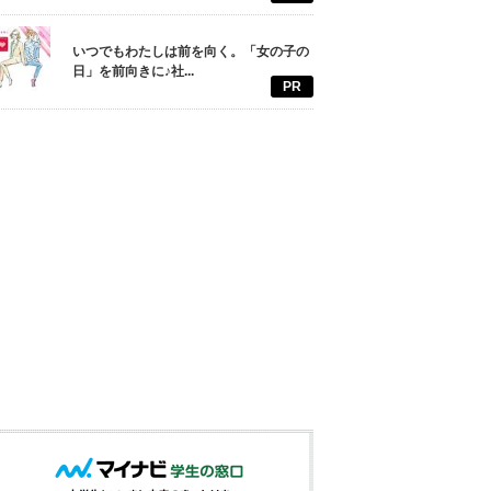
いつでもわたしは前を向く。「女の子の
日」を前向きに♪社...
PR