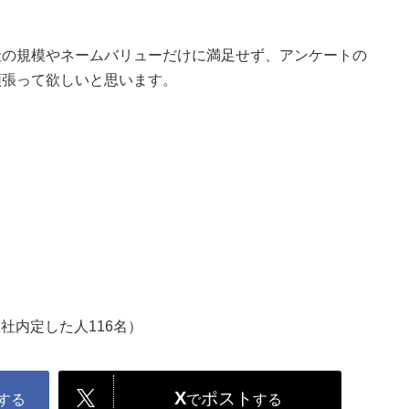
社の規模やネームバリューだけに満足せず、アンケートの
頑張って欲しいと思います。
数社内定した人116名）
X
ポスト
する
で
する