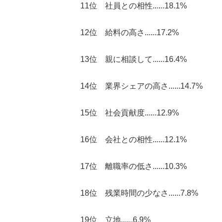
11位 社員との相性......18.1%
12位 給料の高さ......17.2%
13位 親に相談して......16.4%
14位 業界シェアの高さ......14.7%
15位 社会貢献度......12.9%
16位 会社との相性......12.1%
17位 離職率の低さ......10.3%
18位 残業時間の少なさ......7.8%
19位 立地......6.9%