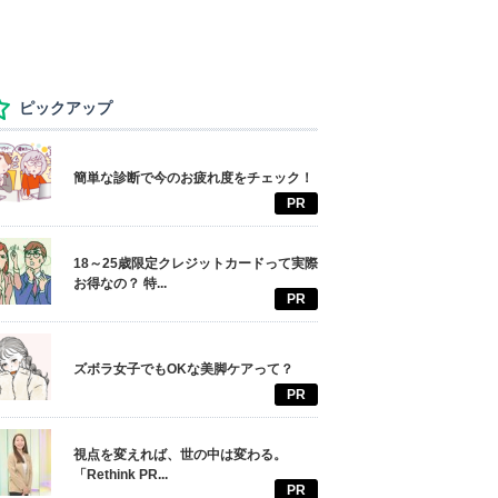
ピックアップ
簡単な診断で今のお疲れ度をチェック！
PR
18～25歳限定クレジットカードって実際
お得なの？ 特...
PR
ズボラ女子でもOKな美脚ケアって？
PR
視点を変えれば、世の中は変わる。
「Rethink PR...
PR