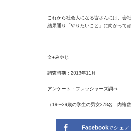
これから社会人になる皆さんには、会
結果通り「やりたいこと」に向かって
文●みやじ
調査時期：2013年11月
アンケート：フレッシャーズ調べ
（19〜29歳の学生の男女278名 内複
Facebook
シェア
で