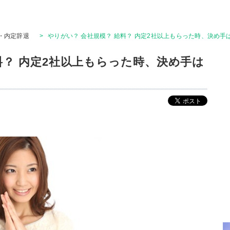
・内定辞退
>
やりがい？ 会社規模？ 給料？ 内定2社以上もらった時、決め手
料？ 内定2社以上もらった時、決め手は