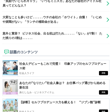
「笑顔でいじられキャラ」「いつもミニスカ」あなたの会社のアイドル社
員ってどんな人？
大変なことも多いけど......ウチの会社の「ホワイト」自慢！ 「いじめ
や派閥がない」「ランチの補助金がある」
意外と寛容？ ビジネス社会、出る杭は打たれ......「ない」が7割！ た
だ残りの3割は......
話題のコンテンツ
社会人デビューもこれで完璧！ 印象アップのセルフプロデュー
ス術
社会人ライフ
PR
あなたの“なりたい”社会人像は？ お仕事バッグ選びから始める
新生活
身だしなみ・ビジネスアイテム
PR
【診断】セルフプロデュース力を鍛える！ “ジブン観”診断
社会人ライフ
PR