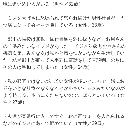
職に追い込む人がいる（男性／32歳）
・ミスを大げさに怒鳴られて怒られ続けた男性社員が、う
つ病になって会社を休職している（女性／33歳）
・部下の挨拶は無視、回付書類を雑に扱うなど、お局さん
の子供みたいなイジメがあった。 イジメ対象もお局さんの
機嫌次第。みんな次は私かと気をつかいながら生活してい
た。結局部下が揃って人事部に電話をして直談判。のちに
その人は異動してしまった（女性／24歳）
・私の部署ではないが、若い女性が多いところで一緒にお
昼をいきなり食べなくなるとか小さいイジメみたいなのが
よく起こる。本当にくだらないので、ほっといている（女
性／27歳）
・友達が某銀行に入ってすぐ、靴に画びょうを入れられる
などのイジメにあって辞めていた（女性／29歳）