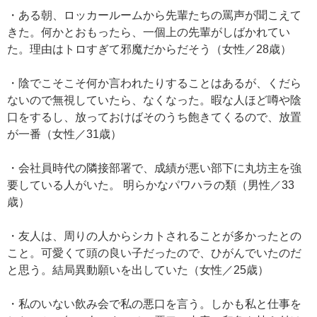
・ある朝、ロッカールームから先輩たちの罵声が聞こえて
きた。何かとおもったら、一個上の先輩がしばかれてい
た。理由はトロすぎて邪魔だからだそう（女性／28歳）
・陰でこそこそ何か言われたりすることはあるが、くだら
ないので無視していたら、なくなった。暇な人ほど噂や陰
口をするし、放っておけばそのうち飽きてくるので、放置
が一番（女性／31歳）
・会社員時代の隣接部署で、成績が悪い部下に丸坊主を強
要している人がいた。 明らかなパワハラの類（男性／33
歳）
・友人は、周りの人からシカトされることが多かったとの
こと。可愛くて頭の良い子だったので、ひがんでいたのだ
と思う。結局異動願いを出していた（女性／25歳）
・私のいない飲み会で私の悪口を言う。しかも私と仕事を