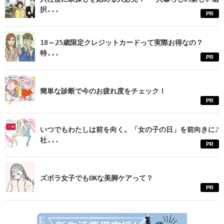
択...
PR
18～25歳限定クレジットカードって実際お得なの？
特...
PR
簡単な診断で今のお疲れ度をチェック！
PR
いつでもわたしは前を向く。「女の子の日」を前向きに♪
社...
PR
ズボラ女子でもOKな美脚ケアって？
PR