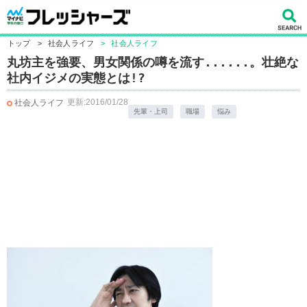
トップ
>
社会人ライフ
>
社会人ライフ
丸坊主を強要、男女関係の噂を流す......。壮絶な
社内イジメの実態とは!?
更新:2016/01/28
社会人ライフ
先輩・上司
職場
悩み