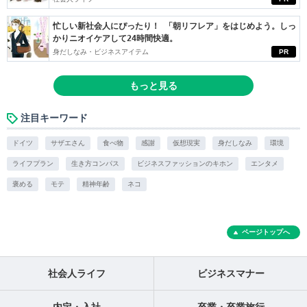
忙しい新社会人にぴったり！ 「朝リフレア」をはじめよう。しっ
かりニオイケアして24時間快適。
身だしなみ・ビジネスアイテム
PR
もっと見る
注目キーワード
ドイツ
サザエさん
食べ物
感謝
仮想現実
身だしなみ
環境
ライフプラン
生き方コンパス
ビジネスファッションのキホン
エンタメ
褒める
モテ
精神年齢
ネコ
ページトップへ
社会人ライフ
ビジネスマナー