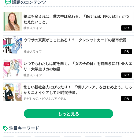
話題のコンテンツ
視点を変えれば、世の中は変わる。「Rethink PROJECT」がつ
たえたいこと。
社会人ライフ
PR
ウワサの真実がここにある！？ クレジットカードの都市伝説
社会人ライフ
PR
いつでもわたしは前を向く。「女の子の日」を前向きに♪社会人エ
リ・大学生リカの物語
社会人ライフ
PR
忙しい新社会人にぴったり！ 「朝リフレア」をはじめよう。しっ
かりニオイケアして24時間快適。
身だしなみ・ビジネスアイテム
PR
もっと見る
注目キーワード