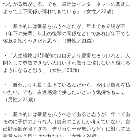
つながる気がする。でも、最近はインターネットの普及に
よって上下関係が薄れてきている」（女性／22歳）
・「基本的には敬意を払うべきだが、年上でも立場が下
（年下の先輩、年上の後輩の関係など）であれば年下でも
敬意を払うべきだと思う」（男性／21歳）
・「人生経験は時間的には自分より豊富だろうけれど、人
間として尊敬できない人はいずれ敬うに値しないと感じる
ようになると思う」（女性／23歳）
・「自分よりも長く生きているんだから、やはり敬意を払
いたい。でも、友達感覚で接したいという気持ちも......」
（男性／21歳）
・「基本的には敬意を払うべきであると思うが、年上であ
るのに子供のような人（自分のことしか考えていない、自
己顕示欲が強すぎる、デリカシーが無いなど）に対しては
敬意を払う気にはなれない」（女性／24歳）