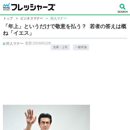
トップ
>
ビジネスマナー
>
対人マナー
「年上」というだけで敬意を払う？ 若者の答えは概
ね「イエス」
更新:2016/01/28
対人マナー
先輩・上司
一般常識