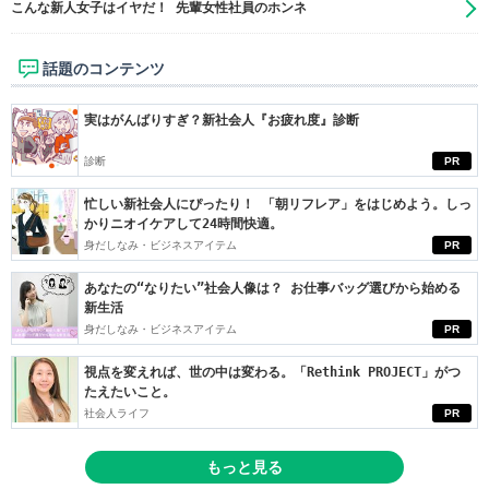
こんな新人女子はイヤだ！ 先輩女性社員のホンネ
話題のコンテンツ
実はがんばりすぎ？新社会人『お疲れ度』診断
診断
PR
忙しい新社会人にぴったり！ 「朝リフレア」をはじめよう。しっ
かりニオイケアして24時間快適。
身だしなみ・ビジネスアイテム
PR
あなたの“なりたい”社会人像は？ お仕事バッグ選びから始める
新生活
身だしなみ・ビジネスアイテム
PR
視点を変えれば、世の中は変わる。「Rethink PROJECT」がつ
たえたいこと。
社会人ライフ
PR
もっと見る