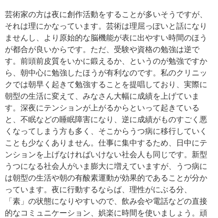
芸術家の方は夜に創作活動をすることが多いそうですが、
それは理にかなっています。芸術は理屈っぽいと話になり
ませんし、より原始的な脳機能が表に出やすい時間のほう
が都合が良いからです。ただ、受験や資格の勉強は逆で
す。前頭前皮質をいかに鍛えるか、というのが勉強ですか
ら、朝中心に勉強したほうが有利なのです。私のクリニッ
クでは朝早く起きて勉強することを提唱しており、実際に
朝型の生活に変えて、みなさん大幅に成績を上げていま
す。深夜にテンションが上がるからといって起きている
と、不眠などの睡眠障害になり、逆に成績がものすごく悪
くなってしまう方も多く、そこからうつ病に移行していく
ことも少なくありません。仕事に集中するため、日中にテ
ンションを上げなければいけない社会人も同じです。新型
うつになる社会人がいま膨大に増えていますが、うつ病に
は朝型の生活や朝の有酸素運動が効果的であることが分か
っています。夜に行動するならば、理性がにぶる分、
「素」の状態になりやすいので、飲み会や電話などの直接
的なコミュニケーション、娯楽に時間を使いましょう。頑