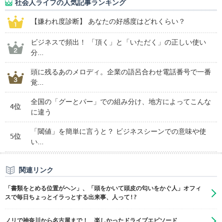
社会人ライフの人気記事ランキング
【嫌われ度診断】 あなたの好感度はどれくらい？
ビジネスで頻出！ 「頂く」と「いただく」の正しい使い
分...
頭に残るあのメロディ。企業の語呂合わせ電話番号で一番
覚...
全国の「グーとパー」での組み分け、地方によってこんな
4位
に違う
「閾値」を簡単に言うと？ ビジネスシーンでの意味や使
5位
い...
関連リンク
「書類をとめる位置がヘン」、「頭をかいて頭皮の匂いをかぐ人」オフィ
スで毎日ちょっとイラっとする出来事、人って!?
ノリで神奈川から名古屋まで！ 楽しかったドライブエピソード