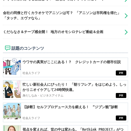
会社の同僚と行くカラオケでアニソンは可？ 「アニソンは市民権を得た」
「タッチ、エヴァなら」
くだらなさ＆チープ感全開！ 地方のオモシロテレビ番組＆企画
話題のコンテンツ
ウワサの真実がここにある！？ クレジットカードの都市伝説
社会人ライフ
PR
忙しい新社会人にぴったり！ 「朝リフレア」をはじめよう。しっ
かりニオイケアして24時間快適。
身だしなみ・ビジネスアイテム
PR
【診断】セルフプロデュース力を鍛える！ “ジブン観”診断
社会人ライフ
PR
視点を変えれば、世の中は変わる。「Rethink PROJECT」がつ