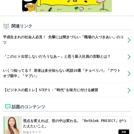
関連リンク
平成生まれの社会人必見！ 先輩には聞きづらい「職場の人づきあい」のコ
ツ
「このヒト出世しないだろうなあ～」と思う新入社員の言動とは？
いくつ知ってる？ 若者は多分知らない死語10選「チョベリバ」「アウト
オブ眼中」「マブい」
【ビジネスの筋トレ】STEP１："時代"を味方に付ける練習
話題のコンテンツ
視点を変えれば、世の中は変わる。「Rethink PROJECT」がつ
たえたいこと。
社会人ライフ
PR