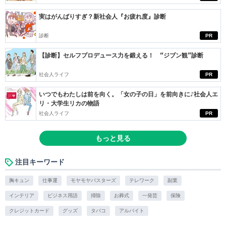
実はがんばりすぎ？新社会人『お疲れ度』診断
診断
PR
【診断】セルフプロデュース力を鍛える！ “ジブン観”診断
社会人ライフ
PR
いつでもわたしは前を向く。「女の子の日」を前向きに♪社会人エ
リ・大学生リカの物語
社会人ライフ
PR
もっと見る
注目キーワード
胸キュン
仕事運
モヤモヤバスターズ
テレワーク
副業
インテリア
ビジネス用語
掃除
お葬式
一発芸
保険
クレジットカード
グッズ
タバコ
アルバイト