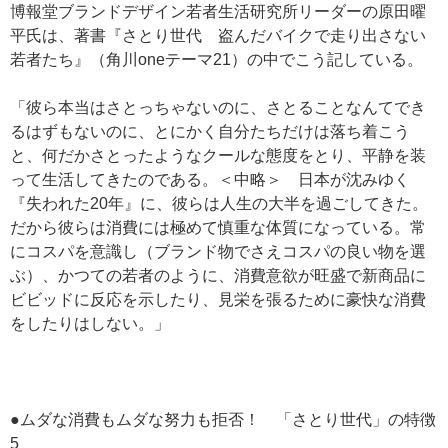
博報堂ブランドデザイン若者生活研究所リーダーの原田曜
平氏は、著書『さとり世代 盗んだバイクで走り出さない
若者たち』（角川oneテーマ21）の中でこう記している。
「彼ら本当はさとっちゃないのに、さとることなんてでき
るはずもないのに、とにかく自分たちだけは落ち着こう
と、何だかさとったようなクールな態度をとり、平静を装
って生活してきたのである。＜中略＞ 日本が沈みゆく
『失われた20年』に、彼らは人生の大半を過ごしてきた。
だから彼らは消費には極めて慎重な体質になっている。常
にコスパを意識し（ブランド物でさえコスパの良い物を選
ぶ）、かつての若者のように、消費意欲が旺盛で新商品に
ビビッドに反応を示したり、見栄を張るために豪快な消費
をしたりはしない。」
●ムダな消費もムダな努力も拒否！ 「さとり世代」の特徴
5