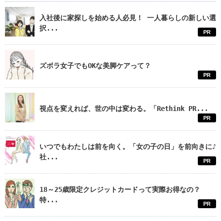
入社後に家探しを始める人必見！ 一人暮らしの新しい選
択...
PR
ズボラ女子でもOKな美脚ケアって？
PR
視点を変えれば、世の中は変わる。「Rethink PR...
PR
いつでもわたしは前を向く。「女の子の日」を前向きに♪
社...
PR
18～25歳限定クレジットカードって実際お得なの？
特...
PR