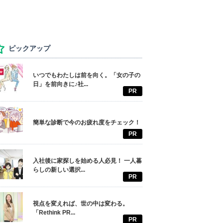
ピックアップ
いつでもわたしは前を向く。「女の子の
日」を前向きに♪社...
PR
簡単な診断で今のお疲れ度をチェック！
PR
入社後に家探しを始める人必見！ 一人暮
らしの新しい選択...
PR
視点を変えれば、世の中は変わる。
「Rethink PR...
PR