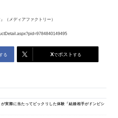
す』（メディアファクトリー）
oductDetail.aspx?pid=9784840149495
X
ポスト
する
で
する
」が実際に当たってビックリした体験「結婚相手がドンピシ