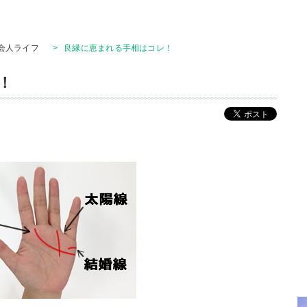
会人ライフ
>
良縁に恵まれる手相はコレ！
！