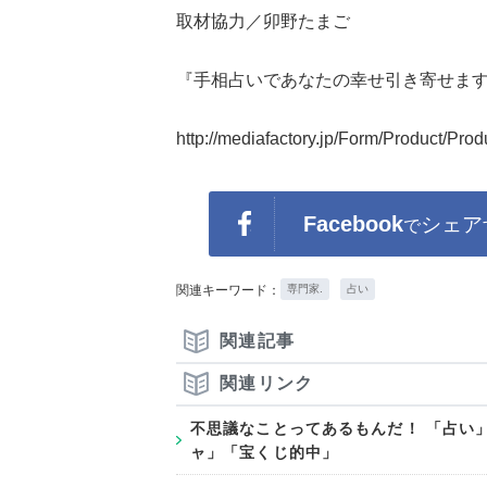
取材協力／卯野たまご
『手相占いであなたの幸せ引き寄せま
http://mediafactory.jp/Form/Product/Pr
Facebook
シェア
で
関連キーワード：
専門家.
占い
関連記事
関連リンク
不思議なことってあるもんだ！ 「占い
ャ」「宝くじ的中」