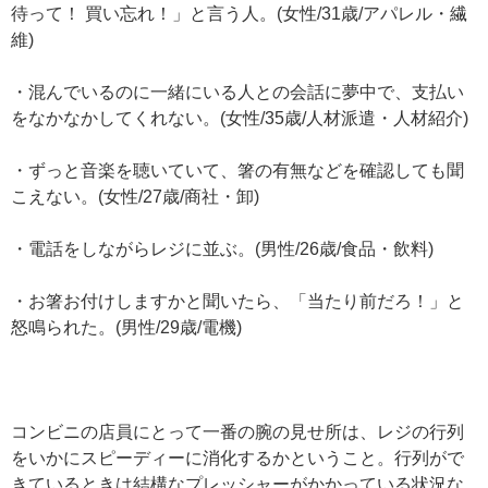
待って！ 買い忘れ！」と言う人。(女性/31歳/アパレル・繊
維)
・混んでいるのに一緒にいる人との会話に夢中で、支払い
をなかなかしてくれない。(女性/35歳/人材派遣・人材紹介)
・ずっと音楽を聴いていて、箸の有無などを確認しても聞
こえない。(女性/27歳/商社・卸)
・電話をしながらレジに並ぶ。(男性/26歳/食品・飲料)
・お箸お付けしますかと聞いたら、「当たり前だろ！」と
怒鳴られた。(男性/29歳/電機)
コンビニの店員にとって一番の腕の見せ所は、レジの行列
をいかにスピーディーに消化するかということ。行列がで
きているときは結構なプレッシャーがかかっている状況な