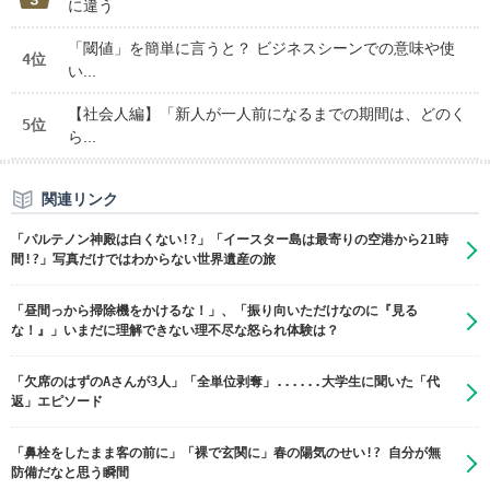
に違う
「閾値」を簡単に言うと？ ビジネスシーンでの意味や使
4位
い...
【社会人編】「新人が一人前になるまでの期間は、どのく
5位
ら...
関連リンク
「パルテノン神殿は白くない!?」「イースター島は最寄りの空港から21時
間!?」写真だけではわからない世界遺産の旅
「昼間っから掃除機をかけるな！」、「振り向いただけなのに『見る
な！』」いまだに理解できない理不尽な怒られ体験は？
「欠席のはずのAさんが3人」「全単位剥奪」......大学生に聞いた「代
返」エピソード
「鼻栓をしたまま客の前に」「裸で玄関に」春の陽気のせい!? 自分が無
防備だなと思う瞬間