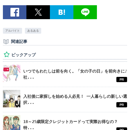
アルバイト
あるある
関連記事
ピックアップ
いつでもわたしは前を向く。「女の子の日」を前向きに♪
社...
PR
入社後に家探しを始める人必見！ 一人暮らしの新しい選
択...
PR
18～25歳限定クレジットカードって実際お得なの？
特...