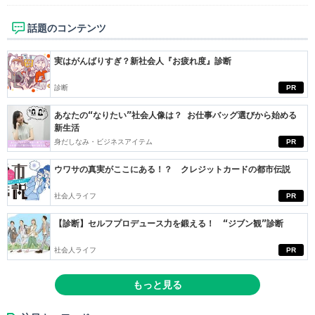
話題のコンテンツ
実はがんばりすぎ？新社会人『お疲れ度』診断
診断
PR
あなたの“なりたい”社会人像は？ お仕事バッグ選びから始める
新生活
身だしなみ・ビジネスアイテム
PR
ウワサの真実がここにある！？ クレジットカードの都市伝説
社会人ライフ
PR
【診断】セルフプロデュース力を鍛える！ “ジブン観”診断
社会人ライフ
PR
もっと見る