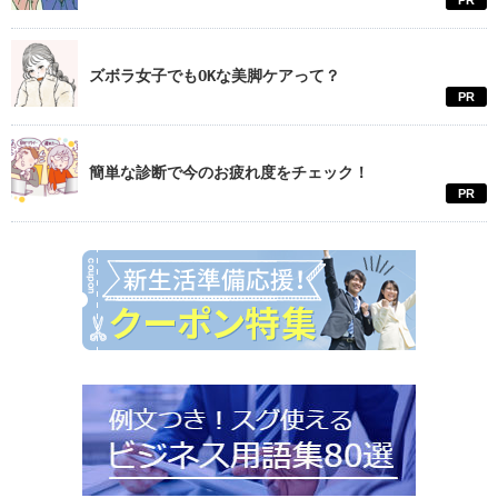
PR
ズボラ女子でもOKな美脚ケアって？
PR
簡単な診断で今のお疲れ度をチェック！
PR