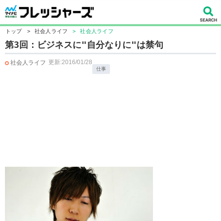
トップ
>
社会人ライフ
>
社会人ライフ
第3回：ビジネスに"自分なりに"は禁句
更新:2016/01/28
社会人ライフ
仕事