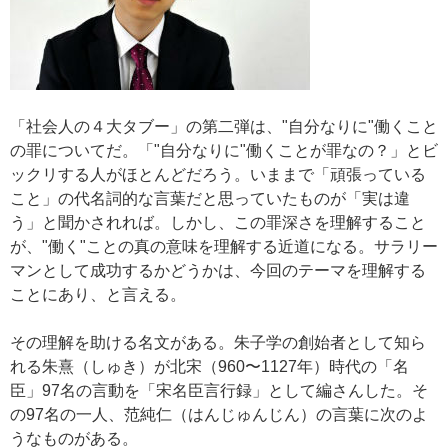
「社会人の４大タブー」の第二弾は、"自分なりに"働くこと
の罪についてだ。「"自分なりに"働くことが罪なの？」とビ
ックリする人がほとんどだろう。いままで「頑張っている
こと」の代名詞的な言葉だと思っていたものが「実は違
う」と聞かされれば。しかし、この罪深さを理解すること
が、"働く"ことの真の意味を理解する近道になる。サラリー
マンとして成功するかどうかは、今回のテーマを理解する
ことにあり、と言える。
その理解を助ける名文がある。朱子学の創始者として知ら
れる朱熹（しゅき）が北宋（960〜1127年）時代の「名
臣」97名の言動を「宋名臣言行録」として編さんした。そ
の97名の一人、范純仁（はんじゅんじん）の言葉に次のよ
うなものがある。