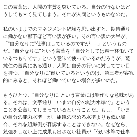
この言葉は、人間の本質を突いている。自分の行ないはど
うしても甘く見てしまう。それが人間というものなのだ。
私のいままでのマネジメント経験を思い出すと、期待通り
に働かない部下ほど言い訳が多い。その言い訳の大半が、
「"自分なりに"仕事はしているのですが......」というもの
だ。"自分なりに"という言葉を「自分としては精一杯働いて
いるつもりです」という意味で使っているのだろうが、范
純仁の言葉にある通り、人間は自分の行いに対して甘い目
を持つ。"自分なりに"働いているというのは、第三者が客観
的にみると、それほど働いていない場合が多いのだ。
もうひとつ、"自分なりに"という言葉には罪作りな意味があ
る。それは、文字通り「いまの自分の能力水準で」という
ことを公言してしまっているということだ。もし、「いま
の自分の能力水準」が、組織の求める水準よりも低い場
合、それを組織側が容認することはできない。なぜなら、
勉強をしない上に成果も出さない社員が「低い水準で仕事