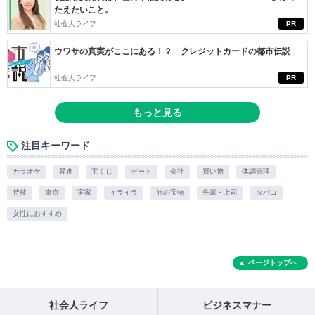
たえたいこと。
社会人ライフ
PR
ウワサの真実がここにある！？ クレジットカードの都市伝説
社会人ライフ
PR
もっと見る
注目キーワード
カラオケ
昇進
宝くじ
デート
会社
買い物
体調管理
特技
東京
実家
イライラ
旅の宝物
先輩・上司
タバコ
女性におすすめ
ページトップへ
社会人ライフ
ビジネスマナー