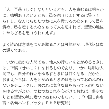
「人、至愚（しぐ）なりといえども、人を責むるは明らか
に、聡明ありといえども、己を恕（じょ）するは昏（く
ら）し。なんじらただつねに人を責むるの心をもって己を
責め、己を恕するの心をもって人を恕すれば、聖賢の地位
に至らざるを患（うれ）えず」
よく読めば意味をつかみ取ることは可能だが、現代訳は次
の通りである。
「いかに愚かな人間でも、他人の行ないをとがめるときに
は、正鵠（せいこく）を射るものであり、いかに聡明な人
間でも、自分の行いをゆるすときには甘くなる。だから、
おまえたちは、人をとがめるときの目をもっておのれの行
ないをチェックし、おのれに寛容な目をもって人の行ない
をゆるすがよい。つねづねこれを心がけておれば、多少な
りとも聖賢の域に近づけぬものでもない」（『中国古典名
言・名句ハンドブック』ＰＨＰ研究所）