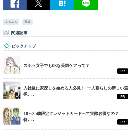
あるある
配属
関連記事
ピックアップ
ズボラ女子でもOKな美脚ケアって？
PR
入社後に家探しを始める人必見！ 一人暮らしの新しい選
択...
PR
18～25歳限定クレジットカードって実際お得なの？
特...
PR