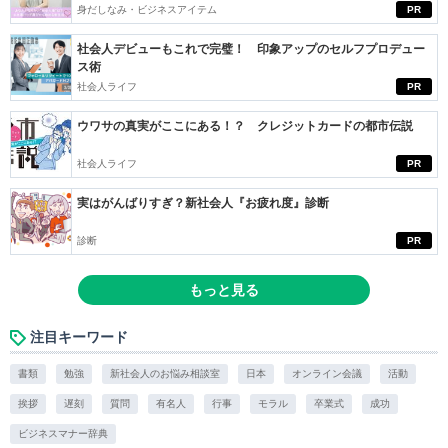
身だしなみ・ビジネスアイテム
PR
社会人デビューもこれで完璧！ 印象アップのセルフプロデュー
ス術
社会人ライフ
PR
ウワサの真実がここにある！？ クレジットカードの都市伝説
社会人ライフ
PR
実はがんばりすぎ？新社会人『お疲れ度』診断
診断
PR
もっと見る
注目キーワード
書類
勉強
新社会人のお悩み相談室
日本
オンライン会議
活動
挨拶
遅刻
質問
有名人
行事
モラル
卒業式
成功
ビジネスマナー辞典