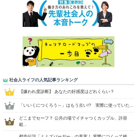
社会人ライフの人気記事ランキング
【嫌われ度診断】 あなたの好感度はどれくらい？
「いいくにつくろう～」はもう古い!? 実際に使っていた...
どこまでセーフ？ 公共の場でイチャつくカップル、許容
範...
都市伝説「ミミズバーガー」の真実！ 実際につくって検