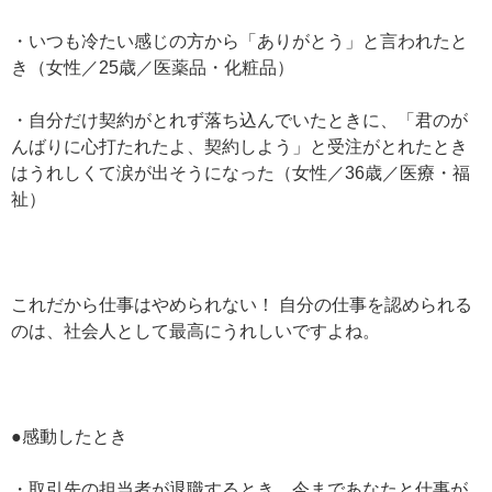
・いつも冷たい感じの方から「ありがとう」と言われたと
き（女性／25歳／医薬品・化粧品）
・自分だけ契約がとれず落ち込んでいたときに、「君のが
んばりに心打たれたよ、契約しよう」と受注がとれたとき
はうれしくて涙が出そうになった（女性／36歳／医療・福
祉）
これだから仕事はやめられない！ 自分の仕事を認められる
のは、社会人として最高にうれしいですよね。
●感動したとき
・取引先の担当者が退職するとき、今まであなたと仕事が