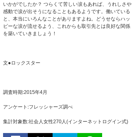
いかがでしたか？ つらくて苦しい涙もあれば、うれしさや
感動で涙が出そうになることもあるようです。働いている
と、本当にいろんなことがありますよね。どうせならハッ
ピーな涙が流せるよう、これからも取引先とは良好な関係
を築いていきましょう！
文●ロックスター
調査時期:2015年4月
アンケート:フレッシャーズ調べ
集計対象数:社会人女性270人(インターネットログイン式)