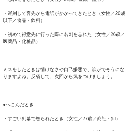
・遅刻して客先から電話がかかってきたとき（女性／20歳
以下／食品・飲料）
・初めて得意先に行った際に名刺を忘れた（女性／26歳／
医薬品・化粧品）
ミスをしたときは情けなさや自己嫌悪で、涙がでそうにな
りますよね。反省して、次回から気をつけましょう。
●へこんだとき
・すごい剣幕で怒られたとき（女性／27歳／商社・卸）