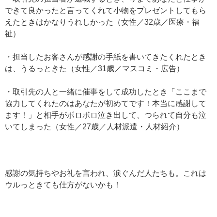
できて良かったと言ってくれて小物をプレゼントしてもら
えたときはかなりうれしかった（女性／32歳／医療・福
祉）
・担当したお客さんが感謝の手紙を書いてきたくれたとき
は、うるっときた（女性／31歳／マスコミ・広告）
・取引先の人と一緒に催事をして成功したとき「ここまで
協力してくれたのはあなたが初めてです！本当に感謝して
ます！」と相手がボロボロ泣き出して、つられて自分も泣
いてしまった（女性／27歳／人材派遣・人材紹介）
感謝の気持ちやお礼を言われ、涙ぐんだ人たちも。これは
ウルっときても仕方がないかも！