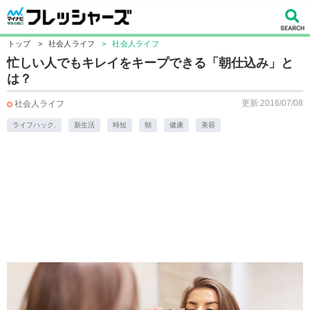
トップ
>
社会人ライフ
>
社会人ライフ
忙しい人でもキレイをキープできる「朝仕込み」と
は？
更新:2016/07/08
社会人ライフ
ライフハック.
新生活
時短
朝
健康
美容