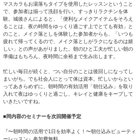
マスカラもお湯落ちタイプを使用したレッスンということ
で、参加者は揃って洗顔を行い、すっきりラクチンを体
験。城後さんによると、「便利なメイクアイテムをそろえ
ることは、夜の時間をゆっくり過ごす上でとても有効」と
のこと。メイク落としを体験した参加者からも、「いつも
疲れて帰ってくるので、メイク落としがラクになるのは嬉
しい」との声があがりました。朝のひと工夫が忙しい朝の
準備はもちろん、夜時間に余裕まで生み出します。
忙しい毎日が続くと、つい自分のことは後回しになってし
まいがち。でも社会人にとって体は資本。忙しいからとい
ってあきらめずに、朝時間の有効活用「朝仕込み」を取り
入れて夜はゆっくりと過ごし、キレイと健康をキープして
いきたいですね。
■同内容のセミナーを次回開催予定
『〜朝時間の活用で1日を効率よく！〜朝仕込みビューティ
ーレッスン』参加費無料