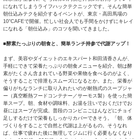
になれてしまうライフハックテクニックです。そんな簡単
朝仕込みテクを紹介するイベントが、東京・高田馬場の
10°CAFEで開催。忙しい社会人でも手間をかけずにキレイ
になれる「朝仕込み」のコツを聞いてきました。
■酵素たっぷりの朝食と、簡単ランチ持参で代謝アップ！
まず、美容やダイエットのエキスパート和田清香さんが、
手軽にできて栄養たっぷりの朝食メニューを紹介。朝は酵
素がたくさん含まれている野菜や果物を食べるのがよく、
そうすることで排泄もスムーズになるとか。また、栄養が
偏りがちなランチに取り入れたいのが耐熱式のスープジャ
ー（真空断熱フードコンテナー／サーモス製）を使った簡
単スープ。朝、食材や調味料、お湯を注いでおくだけでお
昼にはスープが完成。普段のコンビニごはんなどにチョイ
足しするだけで栄養もしっかりカバーできそう。「朝、体
づくりをすることで自然と代謝は上がるもの。そうなれ
ば、仕事で疲れた後に無理してジムに行く必要もなくなり