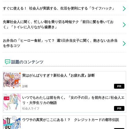
すぐに使える！ 社会人が実践する、生活を便利にする「ライフハック」
先輩社会人に聞く、忙しい朝を乗り切る時短テク「前日に髪を巻いてお
く」「トイレに入りながら歯磨き」
お弁当の「ヒーロー食材」って？ 週5日弁当女子に聞く、飽きないお弁当
を作るコツ
話題のコンテンツ
実はがんばりすぎ？新社会人『お疲れ度』診断
診断
PR
いつでもわたしは前を向く。「女の子の日」を前向きに♪社会人エ
リ・大学生リカの物語
社会人ライフ
PR
ウワサの真実がここにある！？ クレジットカードの都市伝説