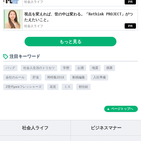
社会人ライフ
PR
視点を変えれば、世の中は変わる。「Rethink PROJECT」がつ
たえたいこと。
社会人ライフ
PR
もっと見る
注目キーワード
バッグ
社会人生活のトリセツ
学歴
お酒
地震
残業
会社のルール
貯金
袴特集2016
動画編集
入社準備
Z世代pickフレッシャーズ
花見
ミス
初任給
ページトップへ
社会人ライフ
ビジネスマナー