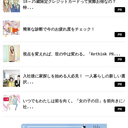
18～25歳限定クレジットカードって実際お得なの？
特...
PR
簡単な診断で今のお疲れ度をチェック！
PR
視点を変えれば、世の中は変わる。「Rethink PR...
PR
入社後に家探しを始める人必見！ 一人暮らしの新しい選
択...
PR
いつでもわたしは前を向く。「女の子の日」を前向きに♪
社...
PR