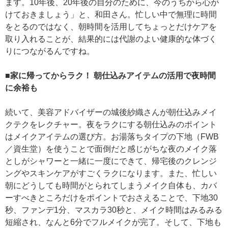
ます。10年後、20年後の自分のために、今のうちから心が
けておきましょう」と、和田さん。忙しい中で無理に時間
をとるのではなく、朝時間を活用してちょっとだけケアを
取り入れることが、結果的には代謝のよい健康的な体づく
りにつながるんですね。
■家に帰ってからラク！ 朝仕込みアイテムの活用で夜時間
に余裕も
続いて、美容アドバイザーの城後紗織さんが朝仕込みメイ
クテクをレクチャー。夜をラクにする朝仕込みのポイント
はメイクアイテムの選び方。お湯落ちタイプの下地（FWB
／資生堂）を使うことで面倒だと感じがちな夜のメイク落
としがシャワーと一緒に一度にできて、帰宅後のクレンジ
ングやスキンケアがすごくラクになります。また、忙しい
朝にどうしても時間がとられてしまうメイク自体も、カバ
ーすべきところだけをポイントでおさえることで、下地30
秒、ファンデ1分、マスカラ30秒と、メイク時間はみるみる
短縮され、なんと6分でフルメイクが完了。そして、下地も