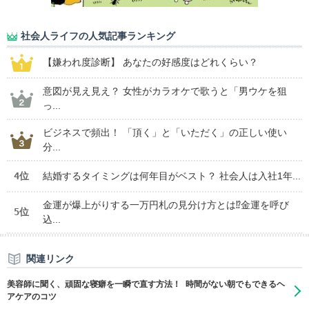
社会人ライフの人気記事ランキング
【嫌われ度診断】 あなたの好感度はどれくらい？
意図が見え見え？ 女性がカラオケで歌うと「男ウケを狙
っ...
ビジネスで頻出！ 「頂く」と「いただく」の正しい使い
分...
4位
結婚するタイミングは何年目がベスト？ 社会人は入社1年...
金運が爆上がりする一万円札の見分け方とは⁉金運を呼び
5位
込...
関連リンク
美容師に聞く、頑固な寝癖を一瞬で直す方法！ 時間がない朝でもできるヘ
アケアのコツ