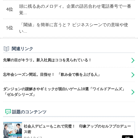
頭に残るあのメロディ。企業の語呂合わせ電話番号で一番
4位
覚...
「閾値」を簡単に言うと？ ビジネスシーンでの意味や使
5位
い...
関連リンク
先輩の目がキラリ。新入社員はココを見られている！
忘年会シーズン間近。目指せ！ 「飲み会で株を上げる人」
ダンジョンの謎解きやギミックが面白いゲーム10選「ワイルドアームズ」
「ゼルダシリーズ」
話題のコンテンツ
社会人デビューもこれで完璧！ 印象アップのセルフプロデュー
ス術
社会人ライフ
PR