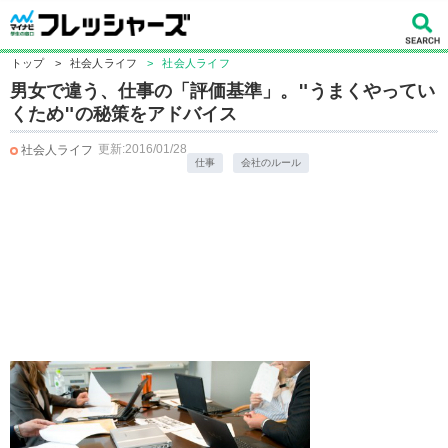
トップ
>
社会人ライフ
>
社会人ライフ
男女で違う、仕事の「評価基準」。"うまくやってい
くため"の秘策をアドバイス
更新:2016/01/28
社会人ライフ
仕事
会社のルール