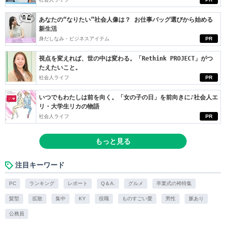
あなたの“なりたい”社会人像は？ お仕事バッグ選びから始める
新生活
身だしなみ・ビジネスアイテム
PR
視点を変えれば、世の中は変わる。「Rethink PROJECT」がつ
たえたいこと。
社会人ライフ
PR
いつでもわたしは前を向く。「女の子の日」を前向きに♪社会人エ
リ・大学生リカの物語
社会人ライフ
PR
もっと見る
注目キーワード
PC
ランキング
レポート
Q＆A.
グルメ
卒業式の袴特集
髪型
拡散
集中
KY
役職
ものすごい愛
男性
脈あり
公務員