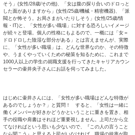
そう」(女性/28歳/その他)、「女は腹の探り合いのドロっと
した面がありますから」(女性/25歳/機械・精密機器)、「派
閥とか怖そう。お局さまがいたりしそう」(女性/25歳/情
報・IT)と、「女性が多い職場」に対する恐ろしいイメージ
が続々と登場。個人の性格にもよるので、一概には「女＝
ドロドロした陰湿な部分がある」とは言えませんが、実際
に、「女性が多い職場」は、どんな世界なのか、その特徴
や、うまくやっていくための秘策を知るために、これまで
1000人以上の学生の就職支援を行ってきたキャリアカウン
セラーの壷井央子さんにお話を伺ってみました。
はじめに壷井さんには、「女性が多い職場はどんな特徴が
あるのでしょうか？」と質問！ すると、「女性は一緒に
働くメンバーが好きかどうかということに重きを置き、相
手の役職や肩書はそれほど重要視しません。上司だから立
てなければという思いも少ないので、『この人の言うこと
なら聞こう』と思える上司がいなければ、職場の統率が取