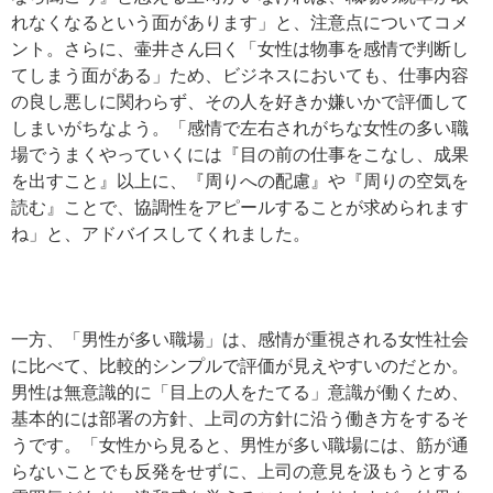
れなくなるという面があります」と、注意点についてコメ
ント。さらに、壷井さん曰く「女性は物事を感情で判断し
てしまう面がある」ため、ビジネスにおいても、仕事内容
の良し悪しに関わらず、その人を好きか嫌いかで評価して
しまいがちなよう。「感情で左右されがちな女性の多い職
場でうまくやっていくには『目の前の仕事をこなし、成果
を出すこと』以上に、『周りへの配慮』や『周りの空気を
読む』ことで、協調性をアピールすることが求められます
ね」と、アドバイスしてくれました。
一方、「男性が多い職場」は、感情が重視される女性社会
に比べて、比較的シンプルで評価が見えやすいのだとか。
男性は無意識的に「目上の人をたてる」意識が働くため、
基本的には部署の方針、上司の方針に沿う働き方をするそ
うです。「女性から見ると、男性が多い職場には、筋が通
らないことでも反発をせずに、上司の意見を汲もうとする