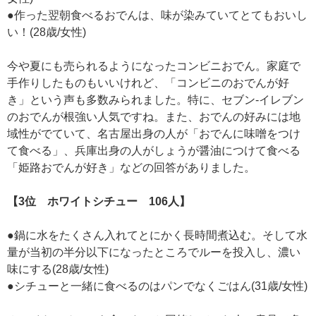
●作った翌朝食べるおでんは、味が染みていてとてもおいし
い！(28歳/女性)
今や夏にも売られるようになったコンビニおでん。家庭で
手作りしたものもいいけれど、「コンビニのおでんが好
き」という声も多数みられました。特に、セブン-イレブン
のおでんが根強い人気ですね。また、おでんの好みには地
域性がでていて、名古屋出身の人が「おでんに味噌をつけ
て食べる」、兵庫出身の人がしょうが醤油につけて食べる
「姫路おでんが好き」などの回答がありました。
【3位 ホワイトシチュー 106人】
●鍋に水をたくさん入れてとにかく長時間煮込む。そして水
量が当初の半分以下になったところでルーを投入し、濃い
味にする(28歳/女性)
●シチューと一緒に食べるのはパンでなくごはん(31歳/女性)