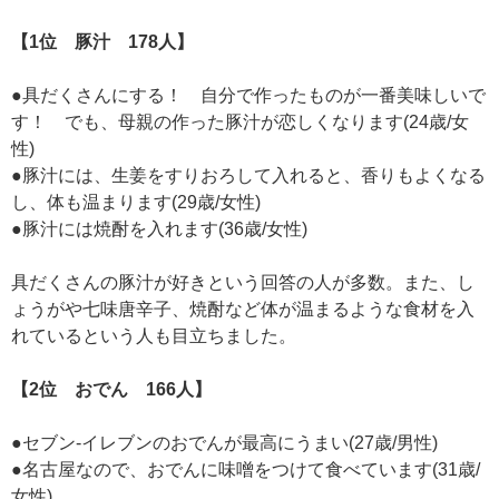
【1位 豚汁 178人】
●具だくさんにする！ 自分で作ったものが一番美味しいで
す！ でも、母親の作った豚汁が恋しくなります(24歳/女
性)
●豚汁には、生姜をすりおろして入れると、香りもよくなる
し、体も温まります(29歳/女性)
●豚汁には焼酎を入れます(36歳/女性)
具だくさんの豚汁が好きという回答の人が多数。また、し
ょうがや七味唐辛子、焼酎など体が温まるような食材を入
れているという人も目立ちました。
【2位 おでん 166人】
●セブン-イレブンのおでんが最高にうまい(27歳/男性)
●名古屋なので、おでんに味噌をつけて食べています(31歳/
女性)