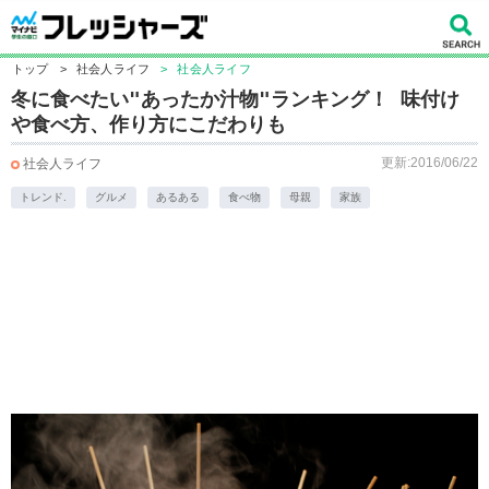
トップ
>
社会人ライフ
>
社会人ライフ
冬に食べたい"あったか汁物"ランキング！ 味付け
や食べ方、作り方にこだわりも
更新:2016/06/22
社会人ライフ
トレンド.
グルメ
あるある
食べ物
母親
家族