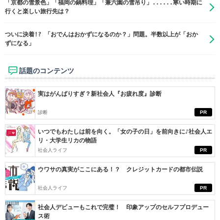
「京都の雪景色」「福岡の鍋料理」「兼六園の雪吊り」......寒い時期に
行くと楽しい旅行先は？
ついに決着!? 「おでんはおかずになるのか？」問題。半数以上が「おか
ずになる」
話題のコンテンツ
実はがんばりすぎ？新社会人『お疲れ度』診断
診断
PR
いつでもわたしは前を向く。「女の子の日」を前向きに♪社会人エ
リ・大学生リカの物語
社会人ライフ
PR
ウワサの真実がここにある！？ クレジットカードの都市伝説
社会人ライフ
PR
社会人デビューもこれで完璧！ 印象アップのセルフプロデュー
ス術