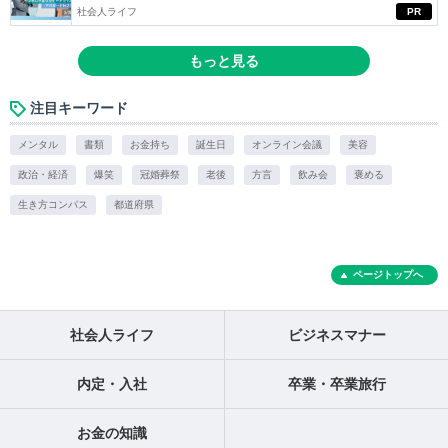
社会人ライフ
PR
もっと見る
注目キーワード
メンタル
書類
お金持ち
誕生日
オンライン会議
美容
政治・経済
爆笑
冠婚葬祭
老後
方言
飲み会
褒める
生き方コンパス
都道府県
ページトップへ
社会人ライフ
ビジネスマナー
内定・入社
卒業・卒業旅行
お金の知識