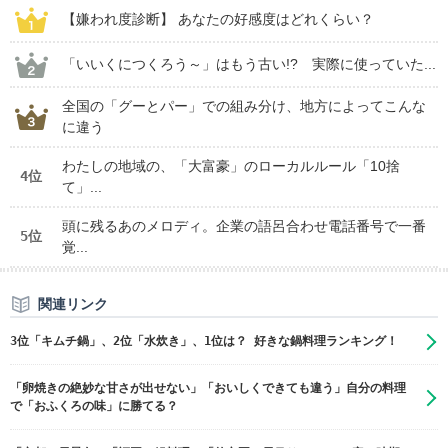
【嫌われ度診断】 あなたの好感度はどれくらい？
「いいくにつくろう～」はもう古い!? 実際に使っていた...
全国の「グーとパー」での組み分け、地方によってこんな
に違う
わたしの地域の、「大富豪」のローカルルール「10捨
4位
て」...
頭に残るあのメロディ。企業の語呂合わせ電話番号で一番
5位
覚...
関連リンク
3位「キムチ鍋」、2位「水炊き」、1位は？ 好きな鍋料理ランキング！
「卵焼きの絶妙な甘さが出せない」「おいしくできても違う」自分の料理
で「おふくろの味」に勝てる？