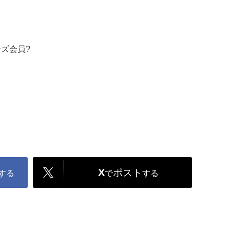
ズ会員?
X
ポスト
する
で
する