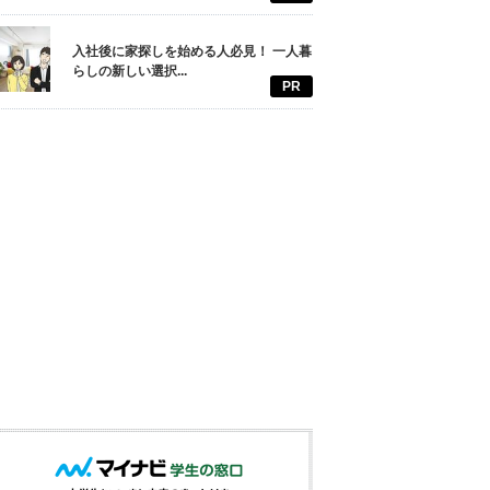
入社後に家探しを始める人必見！ 一人暮
らしの新しい選択...
PR