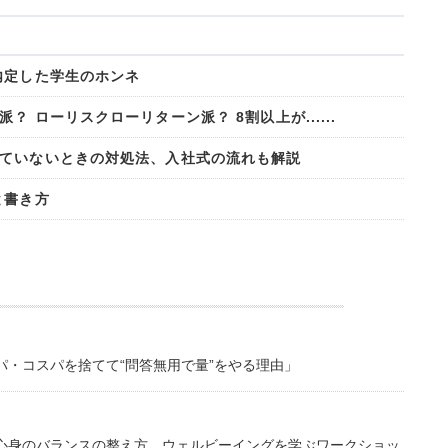
内定した学生のホンネ
 ローリスクローリターン派？ 8割以上が......
ていないときの対処法、入社式の流れも解説
と書き方
・コスパを捨てて“問答無用で量”をやる理由」
心身のバランスの整え方。ウェルビーイングを学ぶワークショッ