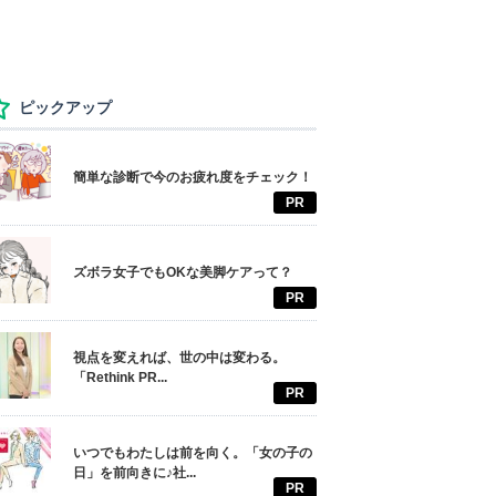
ピックアップ
簡単な診断で今のお疲れ度をチェック！
PR
ズボラ女子でもOKな美脚ケアって？
PR
視点を変えれば、世の中は変わる。
「Rethink PR...
PR
いつでもわたしは前を向く。「女の子の
日」を前向きに♪社...
PR