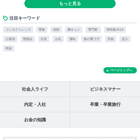
もっと見る
注目キーワード
コンタクトレンズ
尊敬
依頼
胸キュン
専門家.
袴特集2016
公務員
懇親会
出世
お礼
運転
旅の裏ワザ
失敗
恋人
時短
ページトップへ
社会人ライフ
ビジネスマナー
内定・入社
卒業・卒業旅行
お金の知識