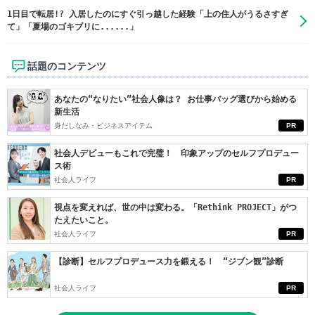
1日目で転居!? 入居したのにすぐ引っ越した経験「上の住人がうるさすぎ
て」「夏場のゴキブリに......」
話題のコンテンツ
あなたの“なりたい”社会人像は？ お仕事バッグ選びから始める
新生活
身だしなみ・ビジネスアイテム
PR
社会人デビューもこれで完璧！ 印象アップのセルフプロデュー
ス術
社会人ライフ
PR
視点を変えれば、世の中は変わる。「Rethink PROJECT」がつ
たえたいこと。
社会人ライフ
PR
【診断】セルフプロデュース力を鍛える！ “ジブン観”診断
社会人ライフ
PR