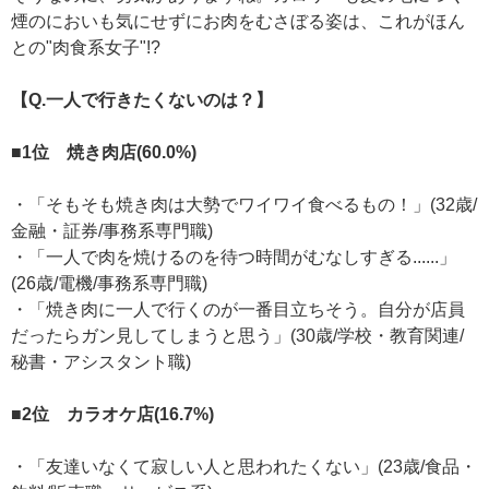
煙のにおいも気にせずにお肉をむさぼる姿は、これがほん
との"肉食系女子"!?
【Q.一人で行きたくないのは？】
■1位 焼き肉店(60.0%)
・「そもそも焼き肉は大勢でワイワイ食べるもの！」(32歳/
金融・証券/事務系専門職)
・「一人で肉を焼けるのを待つ時間がむなしすぎる......」
(26歳/電機/事務系専門職)
・「焼き肉に一人で行くのが一番目立ちそう。自分が店員
だったらガン見してしまうと思う」(30歳/学校・教育関連/
秘書・アシスタント職)
■2位 カラオケ店(16.7%)
・「友達いなくて寂しい人と思われたくない」(23歳/食品・