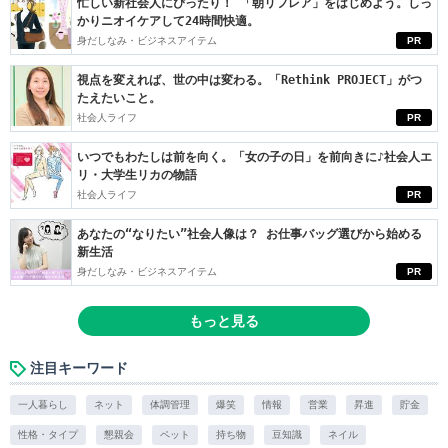
忙しい新社会人にぴったり！ 「朝リフレア」をはじめよう。しっ
かりニオイケアして24時間快適。
身だしなみ・ビジネスアイテム
PR
視点を変えれば、世の中は変わる。「Rethink PROJECT」がつ
たえたいこと。
社会人ライフ
PR
いつでもわたしは前を向く。「女の子の日」を前向きに♪社会人エ
リ・大学生リカの物語
社会人ライフ
PR
あなたの“なりたい”社会人像は？ お仕事バッグ選びから始める
新生活
身だしなみ・ビジネスアイテム
PR
もっと見る
注目キーワード
一人暮らし
ネット
体調管理
爆笑
情報
営業
昇進
貯金
性格・タイプ
懇親会
ペット
持ち物
豆知識
ネイル