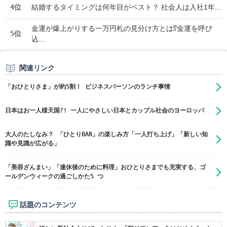
4位
結婚するタイミングは何年目がベスト？ 社会人は入社1年...
金運が爆上がりする一万円札の見分け方とは⁉金運を呼び
5位
込...
関連リンク
「おひとりさま」が約5割！ ビジネスパーソンのランチ事情
日本はお一人様天国?! 一人にやさしい日本とカップル社会のヨーロッパ
大人のたしなみ？ 「ひとりBAR」の楽しみ方「一人打ち上げ」「新しい知
識や見識が広がる」
「美容ざんまい」「連休後のために料理」おひとりさまでも充実する、ゴ
ールデンウィークの過ごしかた5 つ
話題のコンテンツ