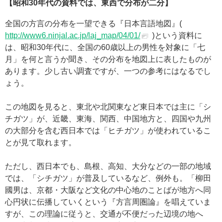
【昭和30年代の資料では、東西で分布が二分】
全国の方言の分布を一望できる『日本言語地図』(
http://www6.ninjal.ac.jp/laj_map/04/01/
)という資料に
は、昭和30年代に、全国の60歳以上の男性を対象に「七
月」を何と言うか聞き、その分布を地図上に表したものが
あります。少し古い調査ですが、一つの参考にはなるでし
ょう。
この地図を見ると、東北や北関東など東日本では主に「シ
チガツ」が、近畿、東海、関西、中国地方と、四国や九州
の大部分を含む西日本では「ヒチガツ」が使われているこ
とが見て取れます。
ただし、西日本でも、島根、高知、大分などの一部の地域
では、「シチガツ」が普及しているなど、例外も。「柳田
國男は、京都・大阪など文化の中心地のことばが地方へ同
心円状に伝播していくという『方言周圏論』を唱えていま
すが、この理論に従うと、交通が不便だった辺境の地へ