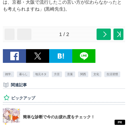
は、京都・大阪で流行したこの言い方が伝わらなかったと
も考えられますね」(黒崎先生)。
1 / 2
雑学.
暮らし
地元ネタ
方言
言葉
関西
文化
生活習慣
関連記事
ピックアップ
簡単な診断で今のお疲れ度をチェック！
PR