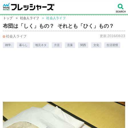
トップ
>
社会人ライフ
>
社会人ライフ
布団は「しく」もの？ それとも「ひく」もの？
更新:2016/08/23
社会人ライフ
雑学.
暮らし
地元ネタ
方言
言葉
関西
文化
生活習慣