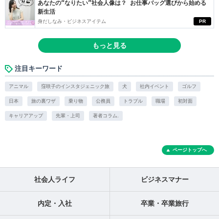
あなたの“なりたい”社会人像は？ お仕事バッグ選びから始める
新生活
身だしなみ・ビジネスアイテム
PR
もっと見る
注目キーワード
アニマル
窪咲子のインスタジェニック旅
犬
社内イベント
ゴルフ
日本
旅の裏ワザ
乗り物
公務員
トラブル
職場
初対面
キャリアアップ
先輩・上司
著者コラム.
ページトップへ
社会人ライフ
ビジネスマナー
内定・入社
卒業・卒業旅行