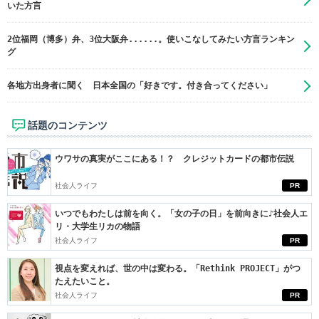
いた方言
2位福岡（博多）弁、3位大阪弁......。使いこなしてみたい方言ランキン
グ
各地方出身者に聞く 日本全国の「好きです。付き合ってください」
話題のコンテンツ
ウワサの真実がここにある！？ クレジットカードの都市伝説
社会人ライフ
PR
いつでもわたしは前を向く。「女の子の日」を前向きに♪社会人エ
リ・大学生リカの物語
社会人ライフ
PR
視点を変えれば、世の中は変わる。「Rethink PROJECT」がつ
たえたいこと。
社会人ライフ
PR