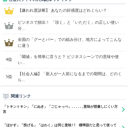
【嫌われ度診断】 あなたの好感度はどれくらい？
ビジネスで頻出！ 「頂く」と「いただく」の正しい使い
分...
全国の「グーとパー」での組み分け、地方によってこんな
に違う
「閾値」を簡単に言うと？ ビジネスシーンでの意味や使
4位
い...
【社会人編】「新人が一人前になるまでの期間は、どのく
5位
ら...
関連リンク
「トキントキン」「にぬき」「ごじゃっぺ」......意味が想像しにくい方
言
「ほかす」「投げる」「はわく」は同じ意味!? 標準語だと思って使って