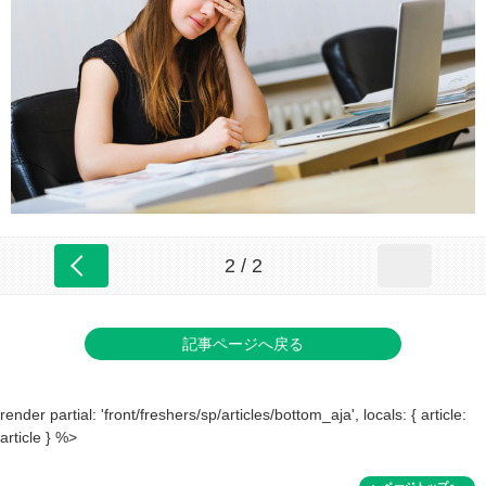
2 / 2
記事ページへ戻る
render partial: 'front/freshers/sp/articles/bottom_aja', locals: { article:
article } %>