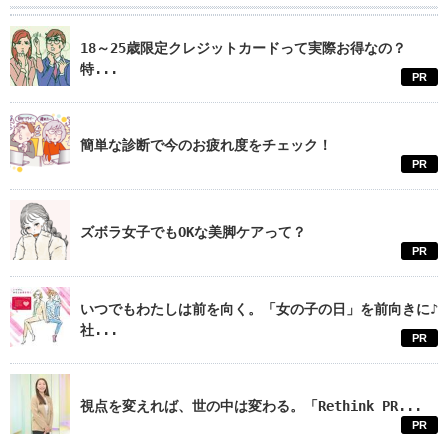
18～25歳限定クレジットカードって実際お得なの？
特...
PR
簡単な診断で今のお疲れ度をチェック！
PR
ズボラ女子でもOKな美脚ケアって？
PR
いつでもわたしは前を向く。「女の子の日」を前向きに♪
社...
PR
視点を変えれば、世の中は変わる。「Rethink PR...
PR