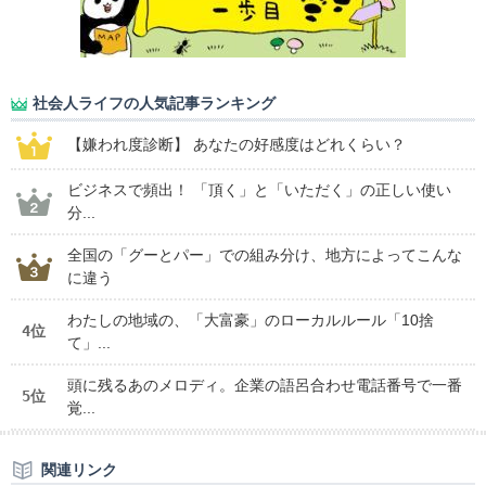
社会人ライフの人気記事ランキング
【嫌われ度診断】 あなたの好感度はどれくらい？
ビジネスで頻出！ 「頂く」と「いただく」の正しい使い
分...
全国の「グーとパー」での組み分け、地方によってこんな
に違う
わたしの地域の、「大富豪」のローカルルール「10捨
4位
て」...
頭に残るあのメロディ。企業の語呂合わせ電話番号で一番
5位
覚...
関連リンク