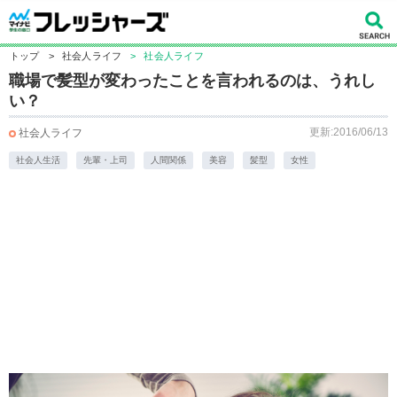
トップ
>
社会人ライフ
>
社会人ライフ
職場で髪型が変わったことを言われるのは、うれし
い？
更新:2016/06/13
社会人ライフ
社会人生活
先輩・上司
人間関係
美容
髪型
女性