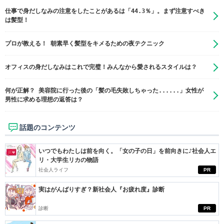
仕事で身だしなみの注意をしたことがあるは「44.3％」。まず注意すべき
は髪型！
プロが教える！ 朝素早く髪型をキメるための夜テクニック
オフィスの身だしなみはこれで完璧！みんなから愛されるスタイルは？
何が正解？ 美容院に行った後の「髪の毛失敗しちゃった......」女性が
男性に求める理想の返答は？
話題のコンテンツ
いつでもわたしは前を向く。「女の子の日」を前向きに♪社会人エ
リ・大学生リカの物語
社会人ライフ
PR
実はがんばりすぎ？新社会人『お疲れ度』診断
診断
PR