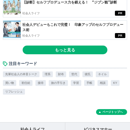
【診断】セルフプロデュース力を鍛える！ “ジブン観”診断
社会人ライフ
PR
社会人デビューもこれで完璧！ 印象アップのセルフプロデュー
ス術
社会人ライフ
PR
もっと見る
注目キーワード
先輩社会人の本音トーク
理系
財布
世代
彼氏
ネイル
買い物
初任給
接待
旅の手引き
学習
手帳
相談
KY
リフレッシュ
ページトップへ
社会人ライフ
ビジネスマナー