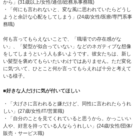
から」(31歳以上/女性/通信/総務系事務職)
・「何にも言われないと、変な風に思われていたらどうし
ようと余計な心配をしてしまう」(24歳/女性/医療/専門系事
務職)
何も言ってもらえないことで、「職場での存在感がな
い」、「髪型が似合っていない」などのネガティブな想像
をしてしまうという人も多いようです。彼女たちは、新し
い髪型を褒めてもらいたいわけではありません。ただ変化
に気づいて、ひとこと何か言ってもらえれば十分と考えて
いる様子。
■好きな人だけに気が付いてほしい
・「大げさに言われると嫌だけど、同性に言われたらうれ
しい」(27歳/女性/IT/営業職)
・「自分のことを見てくれていると思うから。かっこいい
人や、好意を持っている人ならうれしい」(24歳/女性/団体/
販売・サービス職)