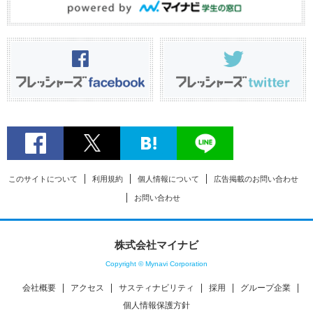
このサイトについて
利用規約
個人情報について
広告掲載のお問い合わせ
お問い合わせ
株式会社マイナビ
Copyright © Mynavi Corporation
会社概要
アクセス
サスティナビリティ
採用
グループ企業
個人情報保護方針