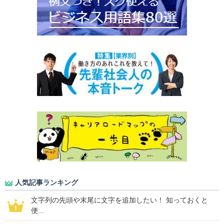
人気記事ランキング
文字列の先頭や末尾に文字を追加したい！ 知っておくと
便...