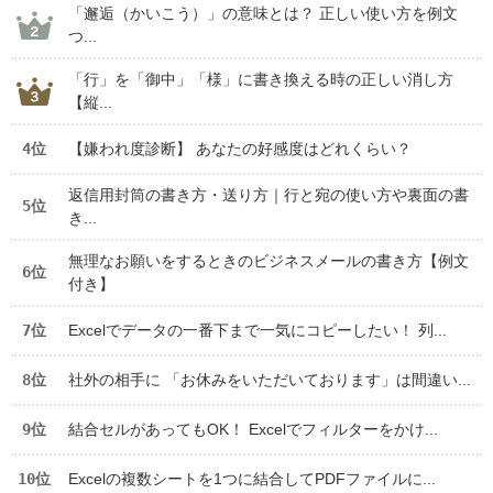
「邂逅（かいこう）」の意味とは？ 正しい使い方を例文
つ...
「行」を「御中」「様」に書き換える時の正しい消し方
【縦...
4位
【嫌われ度診断】 あなたの好感度はどれくらい？
返信用封筒の書き方・送り方｜行と宛の使い方や裏面の書
5位
き...
無理なお願いをするときのビジネスメールの書き方【例文
6位
付き】
7位
Excelでデータの一番下まで一気にコピーしたい！ 列...
8位
社外の相手に 「お休みをいただいております」は間違い...
9位
結合セルがあってもOK！ Excelでフィルターをかけ...
10位
Excelの複数シートを1つに結合してPDFファイルに...