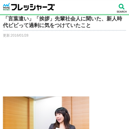
「言葉遣い」「挨拶」先輩社会人に聞いた、新人時
代ビビって過剰に気をつけていたこと
更新:2016/01/28