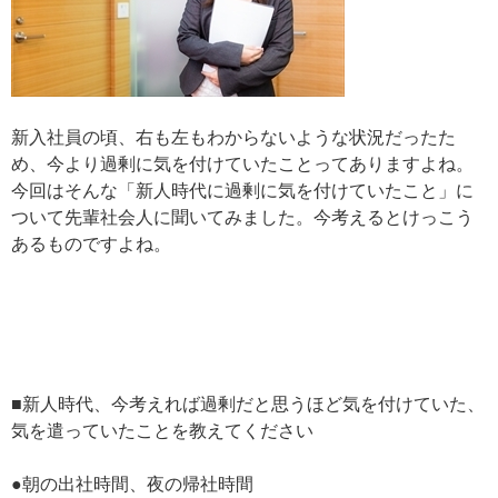
新入社員の頃、右も左もわからないような状況だったた
め、今より過剰に気を付けていたことってありますよね。
今回はそんな「新人時代に過剰に気を付けていたこと」に
ついて先輩社会人に聞いてみました。今考えるとけっこう
あるものですよね。
■新人時代、今考えれば過剰だと思うほど気を付けていた、
気を遣っていたことを教えてください
●朝の出社時間、夜の帰社時間