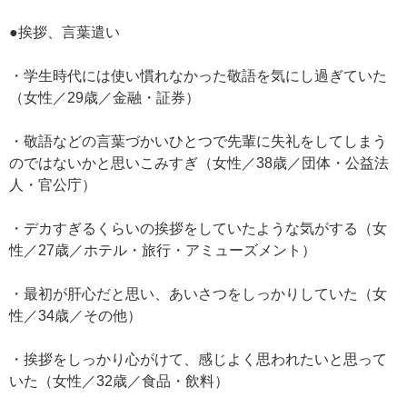
●挨拶、言葉遣い
・学生時代には使い慣れなかった敬語を気にし過ぎていた
（女性／29歳／金融・証券）
・敬語などの言葉づかいひとつで先輩に失礼をしてしまう
のではないかと思いこみすぎ（女性／38歳／団体・公益法
人・官公庁）
・デカすぎるくらいの挨拶をしていたような気がする（女
性／27歳／ホテル・旅行・アミューズメント）
・最初が肝心だと思い、あいさつをしっかりしていた（女
性／34歳／その他）
・挨拶をしっかり心がけて、感じよく思われたいと思って
いた（女性／32歳／食品・飲料）