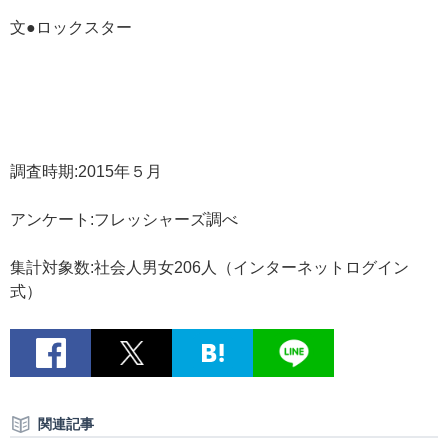
文●ロックスター
調査時期:2015年５月
アンケート:フレッシャーズ調べ
集計対象数:社会人男女206人（インターネットログイン
式）
関連記事