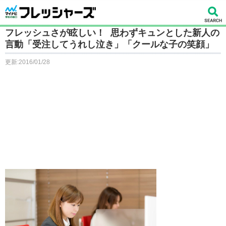
フレッシュさが眩しい！ 思わずキュンとした新人の
言動「受注してうれし泣き」「クールな子の笑顔」
更新:2016/01/28