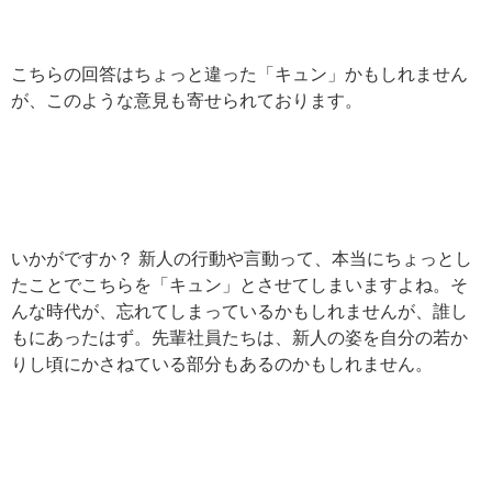
こちらの回答はちょっと違った「キュン」かもしれません
が、このような意見も寄せられております。
いかがですか？ 新人の行動や言動って、本当にちょっとし
たことでこちらを「キュン」とさせてしまいますよね。そ
んな時代が、忘れてしまっているかもしれませんが、誰し
もにあったはず。先輩社員たちは、新人の姿を自分の若か
りし頃にかさねている部分もあるのかもしれません。