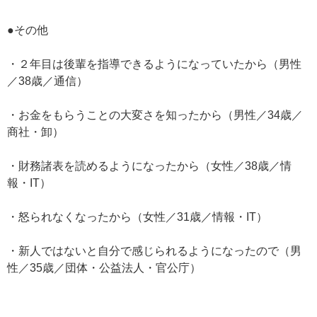
●その他
・２年目は後輩を指導できるようになっていたから（男性
／38歳／通信）
・お金をもらうことの大変さを知ったから（男性／34歳／
商社・卸）
・財務諸表を読めるようになったから（女性／38歳／情
報・IT）
・怒られなくなったから（女性／31歳／情報・IT）
・新人ではないと自分で感じられるようになったので（男
性／35歳／団体・公益法人・官公庁）