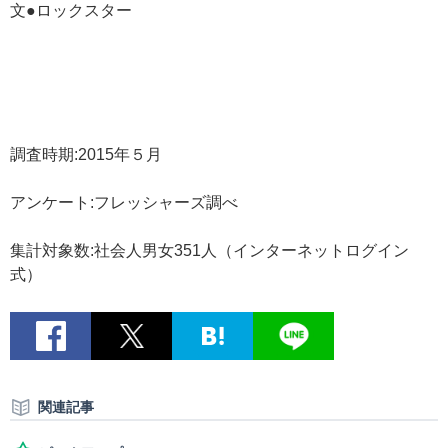
文●ロックスター
調査時期:2015年５月
アンケート:フレッシャーズ調べ
集計対象数:社会人男女351人（インターネットログイン
式）
関連記事