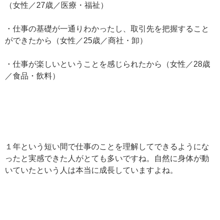
（女性／27歳／医療・福祉）
・仕事の基礎が一通りわかったし、取引先を把握すること
ができたから（女性／25歳／商社・卸）
・仕事が楽しいということを感じられたから（女性／28歳
／食品・飲料）
１年という短い間で仕事のことを理解してできるようにな
ったと実感できた人がとても多いですね。自然に身体が動
いていたという人は本当に成長していますよね。