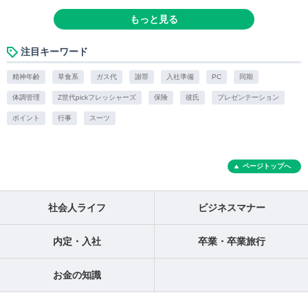
もっと見る
注目キーワード
精神年齢
草食系
ガス代
謝罪
入社準備
PC
同期
体調管理
Z世代pickフレッシャーズ
保険
彼氏
プレゼンテーション
ポイント
行事
スーツ
ページトップへ
社会人ライフ
ビジネスマナー
内定・入社
卒業・卒業旅行
お金の知識