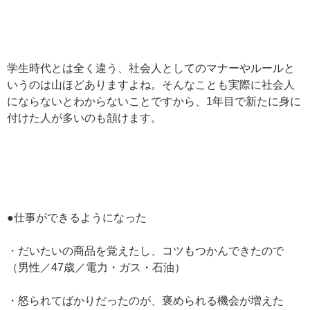
学生時代とは全く違う、社会人としてのマナーやルールと
いうのは山ほどありますよね。そんなことも実際に社会人
にならないとわからないことですから、1年目で新たに身に
付けた人が多いのも頷けます。
●仕事ができるようになった
・だいたいの商品を覚えたし、コツもつかんできたので
（男性／47歳／電力・ガス・石油）
・怒られてばかりだったのが、褒められる機会が増えた