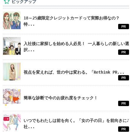
ピックアップ
18～25歳限定クレジットカードって実際お得なの？
特...
PR
入社後に家探しを始める人必見！ 一人暮らしの新しい選
択...
PR
視点を変えれば、世の中は変わる。「Rethink PR...
PR
簡単な診断で今のお疲れ度をチェック！
PR
いつでもわたしは前を向く。「女の子の日」を前向きに♪
社...
PR