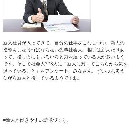
新入社員が入ってきて、自分の仕事をこなしつつ、新人の
指導もしなければならない先輩社会人。相手は新人だけあ
って、接し方にもいろいろと気を遣っている人が多いよう
です。そこで社会人278人に「新人に対してこちらから気を
遣っていること」をアンケート。みなさん、ずいぶん考え
ながら新人と接しているようですね。
■新人が働きやすい環境づくり。