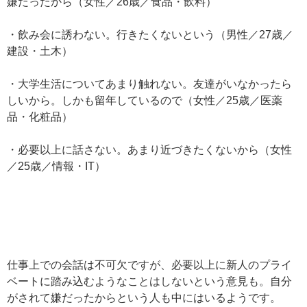
嫌だったから（女性／26歳／食品・飲料）
・飲み会に誘わない。行きたくないという（男性／27歳／
建設・土木）
・大学生活についてあまり触れない。友達がいなかったら
しいから。しかも留年しているので（女性／25歳／医薬
品・化粧品）
・必要以上に話さない。あまり近づきたくないから（女性
／25歳／情報・IT）
仕事上での会話は不可欠ですが、必要以上に新人のプライ
ベートに踏み込むようなことはしないという意見も。自分
がされて嫌だったからという人も中にはいるようです。