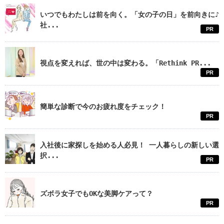
いつでもわたしは前を向く。「女の子の日」を前向きに♪
社...
PR
視点を変えれば、世の中は変わる。「Rethink PR...
PR
簡単な診断で今のお疲れ度をチェック！
PR
入社後に家探しを始める人必見！ 一人暮らしの新しい選
択...
PR
ズボラ女子でもOKな美脚ケアって？
PR