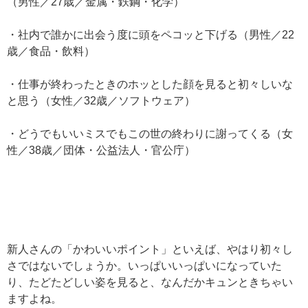
（男性／27歳／金属・鉄鋼・化学）
・社内で誰かに出会う度に頭をペコッと下げる（男性／22
歳／食品・飲料）
・仕事が終わったときのホッとした顔を見ると初々しいな
と思う（女性／32歳／ソフトウェア）
・どうでもいいミスでもこの世の終わりに謝ってくる（女
性／38歳／団体・公益法人・官公庁）
新人さんの「かわいいポイント」といえば、やはり初々し
さではないでしょうか。いっぱいいっぱいになっていた
り、たどたどしい姿を見ると、なんだかキュンときちゃい
ますよね。