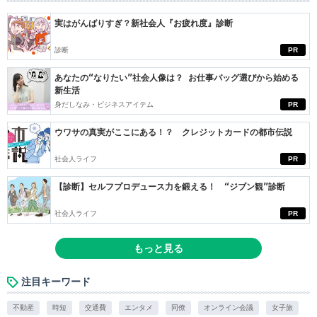
実はがんばりすぎ？新社会人『お疲れ度』診断
診断
PR
あなたの“なりたい”社会人像は？ お仕事バッグ選びから始める
新生活
身だしなみ・ビジネスアイテム
PR
ウワサの真実がここにある！？ クレジットカードの都市伝説
社会人ライフ
PR
【診断】セルフプロデュース力を鍛える！ “ジブン観”診断
社会人ライフ
PR
もっと見る
注目キーワード
不動産
時短
交通費
エンタメ
同僚
オンライン会議
女子旅