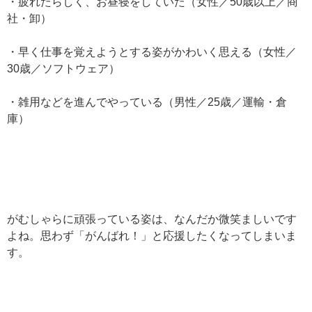
・疲れたらしく、お昼寝をしていた（女性／50歳以上／商
社・卸）
・早く仕事を覚えようとする姿がかわいく思える（女性／
30歳／ソフトウェア）
・雑用などを進んでやっている（男性／25歳／運輸・倉
庫）
がむしゃらに頑張っている姿は、なんだか微笑ましいです
よね。思わず「がんばれ！」と応援したくなってしまいま
す。