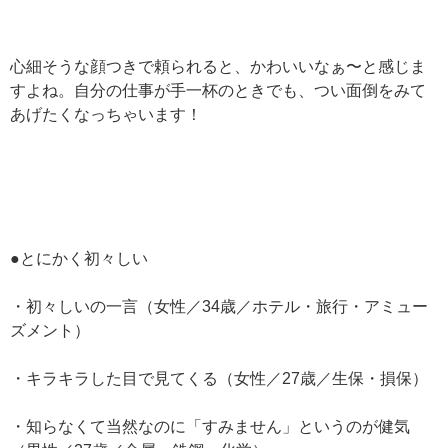
心細そうな顔つきで頼られると、かわいいなぁ〜と感じま
すよね。自分の仕事が手一杯のときでも、つい面倒をみて
あげたくなっちゃいます！
●とにかく初々しい
・初々しいの一言（女性／34歳／ホテル・旅行・アミュー
ズメント）
・キラキラした目で見てくる（女性／27歳／生保・損保）
・知らなくて当然なのに「すみません」というのが健気