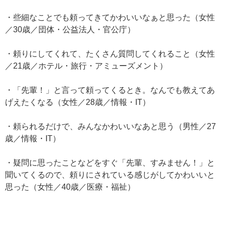
・些細なことでも頼ってきてかわいいなぁと思った（女性
／30歳／団体・公益法人・官公庁）
・頼りにしてくれて、たくさん質問してくれること（女性
／21歳／ホテル・旅行・アミューズメント）
・「先輩！」と言って頼ってくるとき。なんでも教えてあ
げえたくなる（女性／28歳／情報・IT）
・頼られるだけで、みんなかわいいなあと思う（男性／27
歳／情報・IT）
・疑問に思ったことなどをすぐ「先輩、すみません！」と
聞いてくるので、頼りにされている感じがしてかわいいと
思った（女性／40歳／医療・福祉）