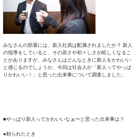
みなさんの部署には、新入社員は配属されましたか？ 新人
の指導をしていると、その若さや初々しさが眩しくなるこ
とがありますが、みなさんはどんなときに新人をかわいい
と感じるのでしょうか。今回は社会人が「新人ってやっぱ
りかわいい！」と思った出来事について調査しました。
■やっぱり新人ってかわいいなぁ〜と思った出来事は？
●頼られたとき