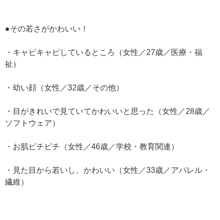
●その若さがかわいい！
・キャピキャピしているところ（女性／27歳／医療・福
祉）
・幼い顔（女性／32歳／その他）
・目がきれいで見ていてかわいいと思った（女性／28歳／
ソフトウェア）
・お肌ピチピチ（女性／46歳／学校・教育関連）
・見た目から若いし、かわいい（女性／33歳／アパレル・
繊維）