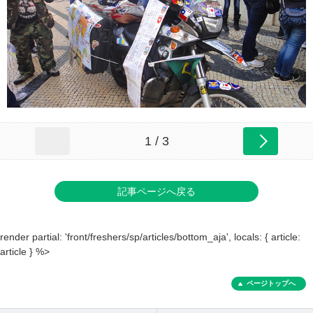
1 / 3
記事ページへ戻る
render partial: 'front/freshers/sp/articles/bottom_aja', locals: { article:
article } %>
ページトップへ