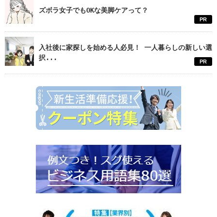
ズボラ女子でもOKな美脚ケアって？
PR
入社後に家探しを始める人必見！ 一人暮らしの新しい選
択...
PR