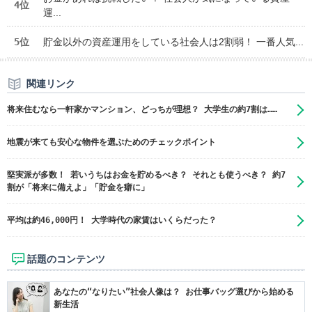
4位
運...
5位
貯金以外の資産運用をしている社会人は2割弱！ 一番人気...
関連リンク
将来住むなら一軒家かマンション、どっちが理想？ 大学生の約7割は……
地震が来ても安心な物件を選ぶためのチェックポイント
堅実派が多数！ 若いうちはお金を貯めるべき？ それとも使うべき？ 約7
割が「将来に備えよ」「貯金を癖に」
平均は約46,000円！ 大学時代の家賃はいくらだった？
話題のコンテンツ
あなたの“なりたい”社会人像は？ お仕事バッグ選びから始める
新生活