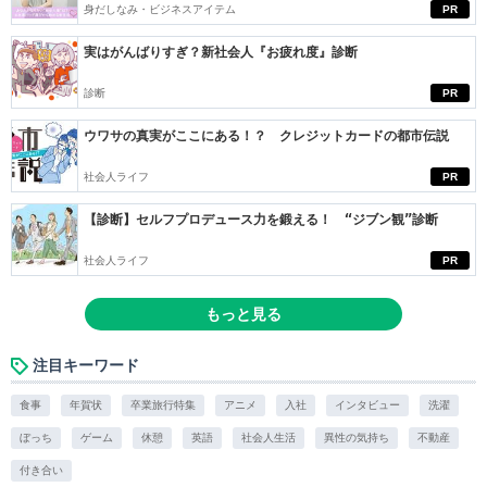
身だしなみ・ビジネスアイテム
PR
実はがんばりすぎ？新社会人『お疲れ度』診断
診断
PR
ウワサの真実がここにある！？ クレジットカードの都市伝説
社会人ライフ
PR
【診断】セルフプロデュース力を鍛える！ “ジブン観”診断
社会人ライフ
PR
もっと見る
注目キーワード
食事
年賀状
卒業旅行特集
アニメ
入社
インタビュー
洗濯
ぼっち
ゲーム
休憩
英語
社会人生活
異性の気持ち
不動産
付き合い