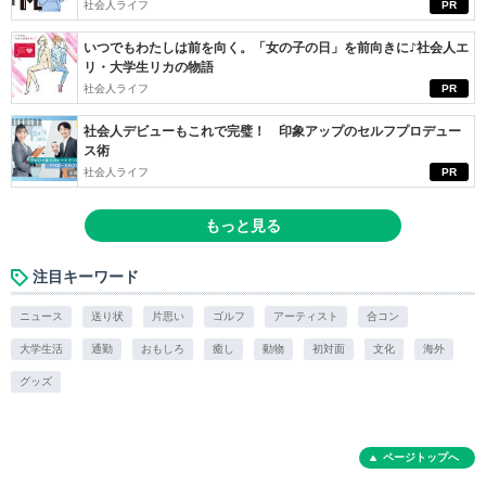
社会人ライフ
PR
いつでもわたしは前を向く。「女の子の日」を前向きに♪社会人エ
リ・大学生リカの物語
社会人ライフ
PR
社会人デビューもこれで完璧！ 印象アップのセルフプロデュー
ス術
社会人ライフ
PR
もっと見る
注目キーワード
ニュース
送り状
片思い
ゴルフ
アーティスト
合コン
大学生活
通勤
おもしろ
癒し
動物
初対面
文化
海外
グッズ
ページトップへ