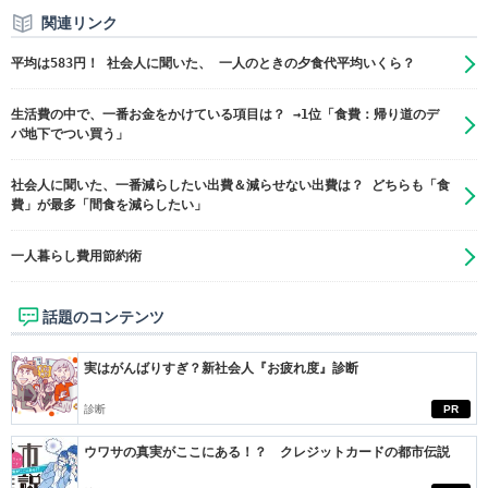
関連リンク
平均は583円！ 社会人に聞いた、 一人のときの夕食代平均いくら？
生活費の中で、一番お金をかけている項目は？ →1位「食費：帰り道のデ
パ地下でつい買う」
社会人に聞いた、一番減らしたい出費＆減らせない出費は？ どちらも「食
費」が最多「間食を減らしたい」
一人暮らし費用節約術
話題のコンテンツ
実はがんばりすぎ？新社会人『お疲れ度』診断
診断
PR
ウワサの真実がここにある！？ クレジットカードの都市伝説