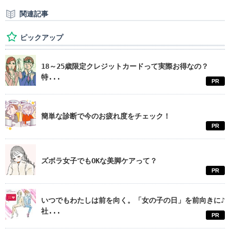
関連記事
ピックアップ
18～25歳限定クレジットカードって実際お得なの？
特...
PR
簡単な診断で今のお疲れ度をチェック！
PR
ズボラ女子でもOKな美脚ケアって？
PR
いつでもわたしは前を向く。「女の子の日」を前向きに♪
社...
PR