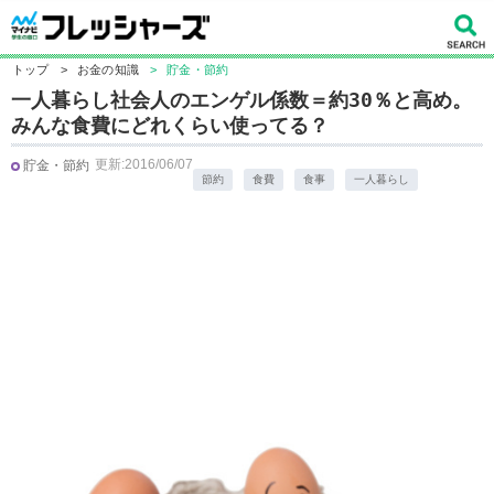
トップ
>
お金の知識
>
貯金・節約
一人暮らし社会人のエンゲル係数＝約30％と高め。
みんな食費にどれくらい使ってる？
更新:2016/06/07
貯金・節約
節約
食費
食事
一人暮らし