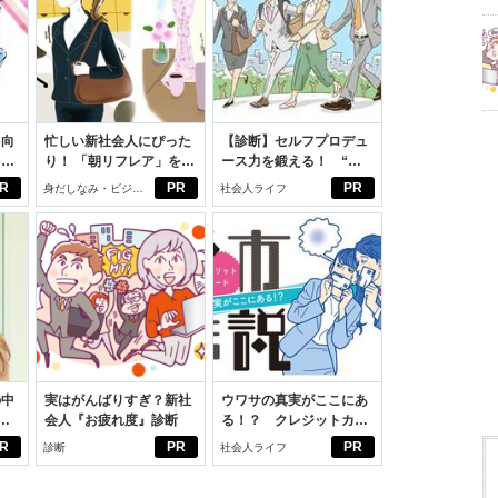
を向
忙しい新社会人にぴった
【診断】セルフプロデュ
を前
り！ 「朝リフレア」をは
ース力を鍛える！ “ジ
大
じめよう。しっかりニオ
ブン観”診断
R
PR
PR
身だしなみ・ビジネ
社会人ライフ
イケアして24時間快適。
スアイテム
の中
実はがんばりすぎ？新社
ウワサの真実がここにあ
会人『お疲れ度』診断
る！？ クレジットカー
えた
ドの都市伝説
R
PR
PR
診断
社会人ライフ