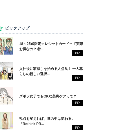
ピックアップ
18～25歳限定クレジットカードって実際
お得なの？ 特...
PR
入社後に家探しを始める人必見！ 一人暮
らしの新しい選択...
PR
ズボラ女子でもOKな美脚ケアって？
PR
視点を変えれば、世の中は変わる。
「Rethink PR...
PR