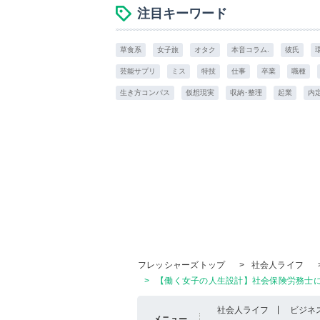
注目キーワード
草食系
女子旅
オタク
本音コラム.
彼氏
芸能サプリ
ミス
特技
仕事
卒業
職種
生き方コンパス
仮想現実
収納･整理
起業
内
フレッシャーズトップ
>
社会人ライフ
>
【働く女子の人生設計】社会保険労務士に
社会人ライフ
ビジネ
メニュー