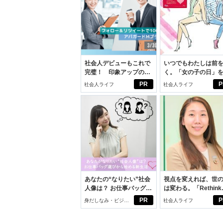
社会人デビューもこれで
いつでもわたしは前
完璧！ 印象アップのセ
く。「女の子の日」
ルフプロデュース術
向きに♪社会人エリ・
PR
P
社会人ライフ
社会人ライフ
学生リカの物語
あなたの“なりたい”社会
視点を変えれば、世
人像は？ お仕事バッグ選
は変わる。「Rethink
びから始める新生活
PROJECT」がつた
PR
P
身だしなみ・ビジネ
社会人ライフ
いこと。
スアイテム