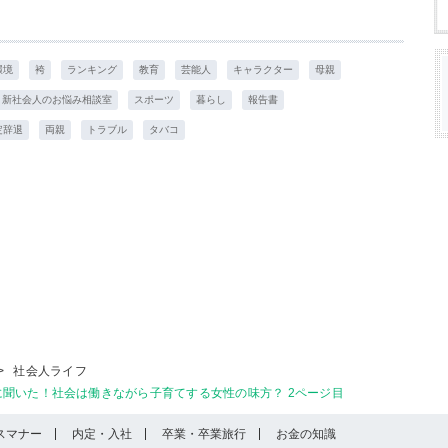
環境
袴
ランキング
教育
芸能人
キャラクター
母親
新社会人のお悩み相談室
スポーツ
暮らし
報告書
定辞退
両親
トラブル
タバコ
>
社会人ライフ
聞いた！社会は働きながら子育てする女性の味方？ 2ページ目
スマナー
内定・入社
卒業・卒業旅行
お金の知識