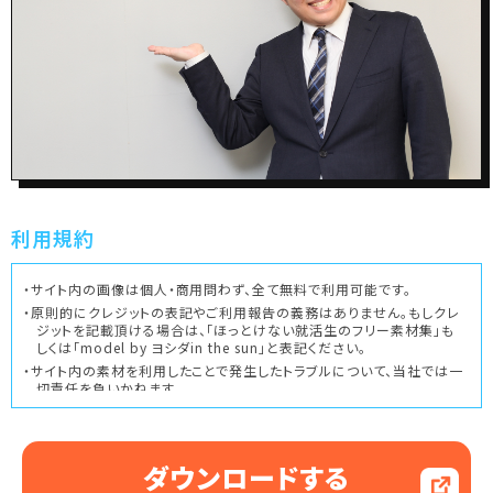
利用規約
・サイト内の画像は個人・商用問わず、全て無料で利用可能です。
・原則的にクレジットの表記やご利用報告の義務はありません。もしクレ
ジットを記載頂ける場合は、「ほっとけない就活生のフリー素材集」も
しくは「model by ヨシダin the sun」と表記ください。
・サイト内の素材を利用したことで発生したトラブルについて、当社では一
切責任を負いかねます。
・下記の利用方法は固く禁じます。
1.モデルのイメージを著しく損なうような利用
ダウンロードする
2.アダルト／出会い系サービス／法律に触れる行為など、公序良俗に
反するサイト・目的での利用