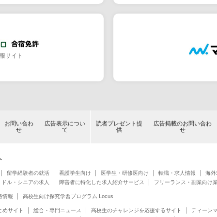
報サイト
お問い合わ
広告表示につい
読者プレゼント提
広告掲載のお問い合わ
せ
て
供
せ
ト
留学経験者の就活
看護学生向け
医学生・研修医向け
転職・求人情報
海外
ミドル・シニアの求人
障害者に特化した求人紹介サービス
フリーランス・副業向け
路情報
高校生向け探究学習プログラム Locus
とめサイト
総合・専門ニュース
高校生のチャレンジを応援するサイト
ティーン