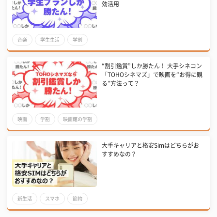
効活用
音楽
学生生活
学割
“割引鑑賞”しか勝たん！ 大手シネコン
「TOHOシネマズ」で映画を“お得に観
る”方法って？
映画
学割
映画館の学割
大手キャリアと格安Simはどちらがお
すすめなの？
新生活
スマホ
節約