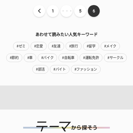
1
・・・
5
6
あわせて読みたい人気キーワード
#ゼミ
#恋愛
#友達
#旅行
#留学
#メイク
#節約
#車
#バイク
#自転車
#運転免許
#サークル
#部活
#バイト
#ファッション