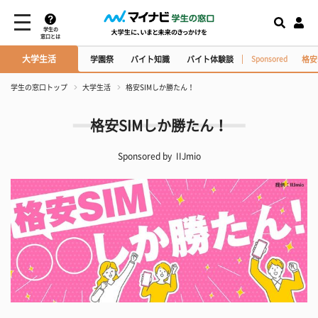
学生の
窓口とは
大学生活
格安
テスト・レポート対策
学園祭
バイト知識
バイト体験談
Sponsored
学生の窓口トップ
大学生活
格安SIMしか勝たん！
格安SIMしか勝たん！
Sponsored by
IIJmio