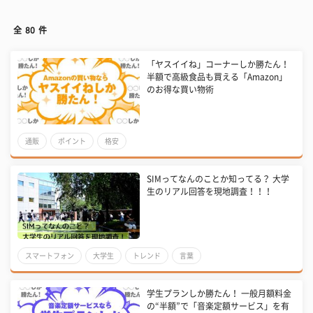
全
80
件
「ヤスイイね」コーナーしか勝たん！
半額で高級食品も買える「Amazon」
のお得な買い物術
通販
ポイント
格安
SIMってなんのことか知ってる？ 大学
生のリアル回答を現地調査！！！
スマートフォン
大学生
トレンド
言葉
学生プランしか勝たん！ 一般月額料金
の“半額”で「音楽定額サービス」を有