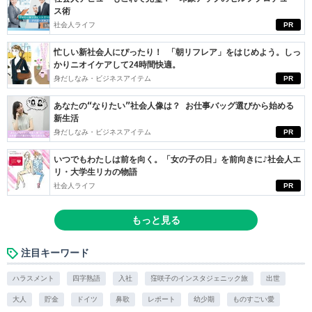
ス術
社会人ライフ
PR
忙しい新社会人にぴったり！ 「朝リフレア」をはじめよう。しっ
かりニオイケアして24時間快適。
身だしなみ・ビジネスアイテム
PR
あなたの“なりたい”社会人像は？ お仕事バッグ選びから始める
新生活
身だしなみ・ビジネスアイテム
PR
いつでもわたしは前を向く。「女の子の日」を前向きに♪社会人エ
リ・大学生リカの物語
社会人ライフ
PR
もっと見る
注目キーワード
ハラスメント
四字熟語
入社
窪咲子のインスタジェニック旅
出世
大人
貯金
ドイツ
鼻歌
レポート
幼少期
ものすごい愛