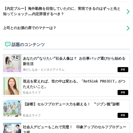
【内定ブルー】海外勤務を目指していたのに、実現できるのはずっと先と
知ってショック……内定辞退するべき？
上司とのお酒の席でのマナーは？
話題のコンテンツ
あなたの“なりたい”社会人像は？ お仕事バッグ選びから始める
新生活
身だしなみ・ビジネスアイテム
PR
視点を変えれば、世の中は変わる。「Rethink PROJECT」がつ
たえたいこと。
社会人ライフ
PR
【診断】セルフプロデュース力を鍛える！ “ジブン観”診断
社会人ライフ
PR
社会人デビューもこれで完璧！ 印象アップのセルフプロデュー
ス術