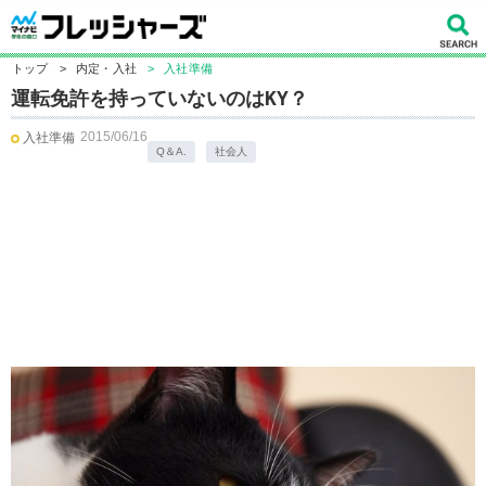
トップ
>
内定・入社
>
入社準備
運転免許を持っていないのはKY？
2015/06/16
入社準備
Q＆A.
社会人