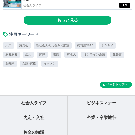
社会人ライフ
PR
もっと見る
注目キーワード
人気
懇親会
新社会人のお悩み相談室
袴特集2016
ネクタイ
あるある
恋人
知識
遅刻
有名人
オンライン会議
報告書
お葬式
免許･資格
イケメン
ページトップへ
社会人ライフ
ビジネスマナー
内定・入社
卒業・卒業旅行
お金の知識