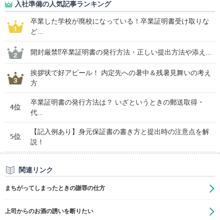
入社準備の人気記事ランキング
卒業した学校が廃校になっている！卒業証明書受け取りな
ど...
開封厳禁⁉卒業証明書の発行方法・正しい提出方法や添え...
挨拶状で好アピール！ 内定先への暑中＆残暑見舞いの考え
方
卒業証明書の発行方法は？ いざというときの郵送取得・
4位
代...
【記入例あり】身元保証書の書き方と提出時の注意点を解
5位
説！
関連リンク
まちがってしまったときの謝罪の仕方
上司からのお酒の誘いを断りたい