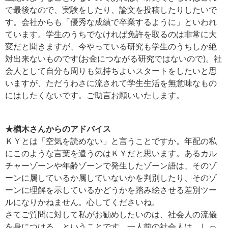
で最後なので、実験をしたり、論文を投稿したりしたいで
す。会社からも「優秀な成績で卒業するように」といわれ
ています。学生のうちでなければ免許を取るのは非常に大
変だと聞きますが、今やっている研究も学生のうちしか絶
対出来ないものです(お金につながる研究ではないので)。社
会人として自分も周りも気持ちよいスタートをしたいと思
いますが、ただうわさに流されて学生生活を無意味なもの
にはしたくないです。ご助言お願いいたします。
★楢木さんからのアドバイス
ＫＹとは「空気を読めない」と言うことですか。年配の私
にこのような言葉を遣うのはＫＹだと思います。あるカル
チャーゾーンや年齢ゾーンで発生したゾーン語は、そのゾ
ーンに属しているか属していないかを判別したり、そのゾ
ーンに理解を示しているかどうかを踏み絵させる差別ツー
ルになりかねません。心してくださいね。
さてご質問に対して私がお勧めしたいのは、社会人の流儀
を身につける、ということです。一人前の社会人は、しっ