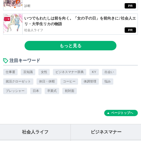
診断
PR
いつでもわたしは前を向く。「女の子の日」を前向きに♪社会人エ
リ・大学生リカの物語
社会人ライフ
PR
もっと見る
注目キーワード
仕事運
豆知識
女性
ビジネスマナー辞典
KY
出会い
就活クローゼット
休日・休暇
コーヒー
体調管理
悩み
プレッシャー
日本
卒業式
初対面
ページトップへ
社会人ライフ
ビジネスマナー