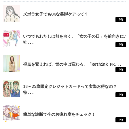
ズボラ女子でもOKな美脚ケアって？
PR
いつでもわたしは前を向く。「女の子の日」を前向きに♪
社...
PR
視点を変えれば、世の中は変わる。「Rethink PR...
PR
18～25歳限定クレジットカードって実際お得なの？
特...
PR
簡単な診断で今のお疲れ度をチェック！
PR