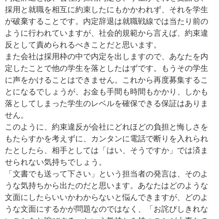
採用と就職を相互に約束したにもかかわれず、それを学生
が破棄することです。内定辞退は就職戦線では当たり前の
ように行われていますが、社会的規範から言えば、約束違
反として責められるべきことだと思います。
また会社は採用枠の中で内定を出しますので、あなたを内
定したことで他の学生を落としたはずです。もうその学生
に声をかけることはできません。これから再度募集するこ
とになるでしょうが、お金も手間も時間もかかり、しかも
落としてしまった学生のレベルを確保できる保証はありま
せん。
このように、約束違反が会社にどれほどの負担と悔しさを
もたらすかを考えずに、カンタンに電話で断りを入れられ
たとしたら、相手としては「はい、そうですか」では済ま
せられない気持ちでしょう。
「文書でも送って下さい」という担当者の発言は、そのよ
うな気持ちから出たのだと思います。あなたはどのような
文面にしたらいいかわからないと悩んできますが、どのよ
うな文面にするかが問題なのではなく、「お詫びしきれな