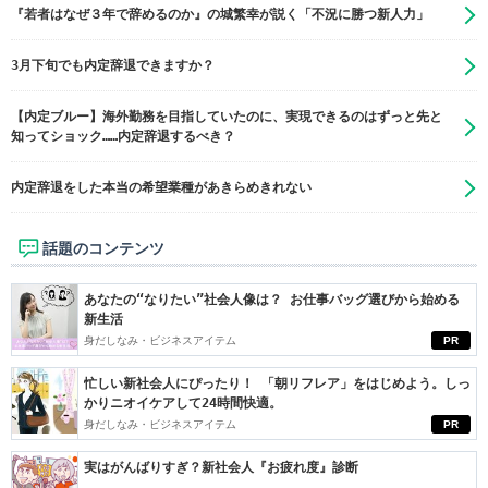
『若者はなぜ３年で辞めるのか』の城繁幸が説く「不況に勝つ新人力」
3月下旬でも内定辞退できますか？
【内定ブルー】海外勤務を目指していたのに、実現できるのはずっと先と
知ってショック……内定辞退するべき？
内定辞退をした本当の希望業種があきらめきれない
話題のコンテンツ
あなたの“なりたい”社会人像は？ お仕事バッグ選びから始める
新生活
身だしなみ・ビジネスアイテム
PR
忙しい新社会人にぴったり！ 「朝リフレア」をはじめよう。しっ
かりニオイケアして24時間快適。
身だしなみ・ビジネスアイテム
PR
実はがんばりすぎ？新社会人『お疲れ度』診断