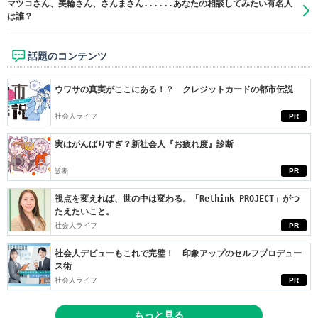
マツコさん、美輪さん、さんまさん......あなたの相談してみたい有名人
は誰？
話題のコンテンツ
ウワサの真実がここにある！？ クレジットカードの都市伝説
社会人ライフ
PR
実はがんばりすぎ？新社会人『お疲れ度』診断
診断
PR
視点を変えれば、世の中は変わる。「Rethink PROJECT」がつ
たえたいこと。
社会人ライフ
PR
社会人デビューもこれで完璧！ 印象アップのセルフプロデュー
ス術
社会人ライフ
PR
もっと見る