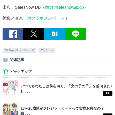
出典：SalesNow DB（
https://salesnow.jp/db
）
編集／杏奈（
ガクラボメンバー
）
Z世代pickフレッシャーズ
アンケート
関連記事
ピックアップ
いつでもわたしは前を向く。「女の子の日」を前向きに♪
社...
PR
18～25歳限定クレジットカードって実際お得なの？
特...