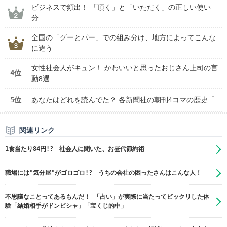
ビジネスで頻出！ 「頂く」と「いただく」の正しい使い
分...
全国の「グーとパー」での組み分け、地方によってこんな
に違う
女性社会人がキュン！ かわいいと思ったおじさん上司の言
4位
動8選
5位
あなたはどれを読んでた？ 各新聞社の朝刊4コマの歴史「...
関連リンク
1食当たり84円!? 社会人に聞いた、お昼代節約術
職場には"気分屋"がゴロゴロ!? うちの会社の困ったさんはこんな人！
不思議なことってあるもんだ！ 「占い」が実際に当たってビックリした体
験「結婚相手がドンピシャ」「宝くじ的中」