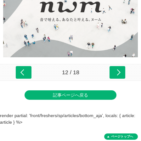
12 / 18
記事ページへ戻る
render partial: 'front/freshers/sp/articles/bottom_aja', locals: { article:
article } %>
ページトップへ