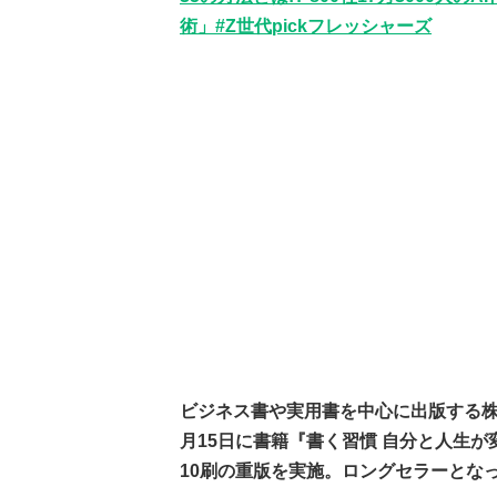
術」#Z世代pickフレッシャーズ
ビジネス書や実用書を中心に出版する株
月15日に書籍『書く習慣 自分と人生
10刷の重版を実施。ロングセラーとな