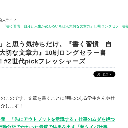
会人ライフ
『書く習慣 自分と人生が変わるいちばん大切な文章力』10刷ロングセラー書籍、
」と思う気持ちだけ。『書く習慣 自
大切な文章力』10刷ロングセラー書
#Z世代pickフレッシャーズ
ーのこのです。文章を書くことに興味のある学生さんや社
紹介します！
発問」「先にアウトプットを意識する」仕事のムダを絶つ
人のAI行動分析でわかった最速で結果を出す「超タイパ仕事