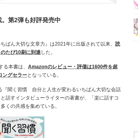
載。第2弾も好評発売中
ちばん大切な文章力』は2021年に出版されて以来、
読
のたび10刷に到達
した。
する本書は、
Amazonのレビュー・評価は1600件を超
ロングセラー
となっている。
となる『聞く習慣 自分と人生が変わるいちばん大切な会話
」と話すインタビューライターの著書が、「楽に話すコ
ら多くの共感を集めている。