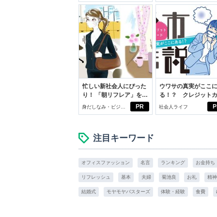
スアイテム
忙しい新社会人にぴった
ウワサの真実がここ
り！ 「朝リフレア」をは
る！？ クレジット
じめよう。しっかりニオ
ドの都市伝説
PR
P
身だしなみ・ビジネ
社会人ライフ
イケアして24時間快適。
スアイテム
注目キーワード
オフィスファッション
名言
ランキング
お金持ち
リフレッシュ
基本
夫婦
菊池良
お礼
精神
結婚式
モヤモヤバスターズ
体験・経験
食費