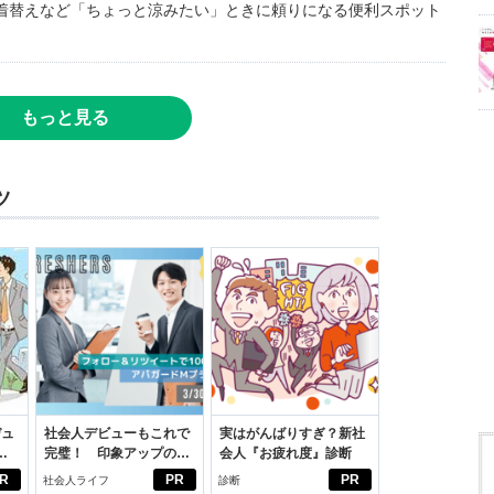
着替えなど「ちょっと涼みたい」ときに頼りになる便利スポット
もっと見る
ツ
デュ
社会人デビューもこれで
実はがんばりすぎ？新社
ジ
完璧！ 印象アップのセ
会人『お疲れ度』診断
ルフプロデュース術
R
PR
PR
社会人ライフ
診断