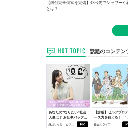
【鍵付完全個室を完備】外出先でシャワーや
とは？
話題のコンテン
あなたの“なりたい”社会
【診断】セルフプロ
人像は？ お仕事バッグ選
ース力を鍛える！ “
びから始める新生活
ブン観”診断
PR
P
身だしなみ・ビジネ
社会人ライフ