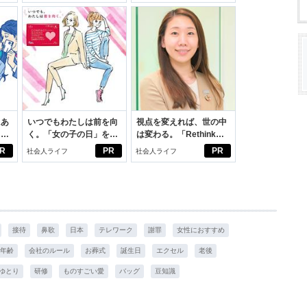
にあ
いつでもわたしは前を向
視点を変えれば、世の中
カー
く。「女の子の日」を前
は変わる。「Rethink
向きに♪社会人エリ・大
PROJECT」がつたえた
R
PR
PR
社会人ライフ
社会人ライフ
学生リカの物語
いこと。
接待
鼻歌
日本
テレワーク
謝罪
女性におすすめ
年齢
会社のルール
お葬式
誕生日
エクセル
老後
ゆとり
研修
ものすごい愛
バッグ
豆知識