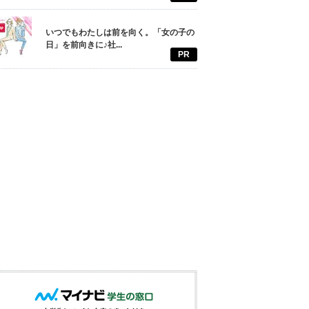
いつでもわたしは前を向く。「女の子の
日」を前向きに♪社...
PR