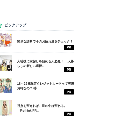
ピックアップ
簡単な診断で今のお疲れ度をチェック！
PR
入社後に家探しを始める人必見！ 一人暮
らしの新しい選択...
PR
18～25歳限定クレジットカードって実際
お得なの？ 特...
PR
視点を変えれば、世の中は変わる。
「Rethink PR...
PR