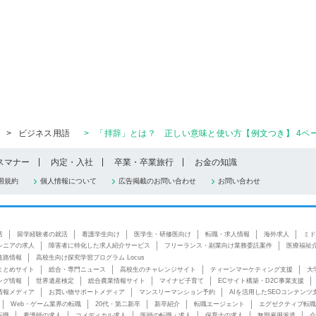
>
ビジネス用語
>
「拝辞」とは？ 正しい意味と使い方【例文つき】 4ペ
スマナー
内定・入社
卒業・卒業旅行
お金の知識
用規約
個人情報について
広告掲載のお問い合わせ
お問い合わせ
活
留学経験者の就活
看護学生向け
医学生・研修医向け
転職・求人情報
海外求人
ミド
シニアの求人
障害者に特化した求人紹介サービス
フリーランス・副業向け業務委託案件
医療福祉
進路情報
高校生向け探究学習プログラム Locus
まとめサイト
総合・専門ニュース
高校生のチャレンジサイト
ティーンマーケティング支援
大
ング情報
世界遺産検定
総合農業情報サイト
マイナビ子育て
ECサイト構築・D2C事業支援
情報メディア
お買い物サポートメディア
マンスリーマンション予約
AIを活用したSEOコンテンツ
Web・ゲーム業界の転職
20代・第二新卒
新卒紹介
転職エージェント
エグゼクティブ転職
転職
看護師の求人
コメディカル求人
医師の転職・求人
保育士の求人
無期雇用派遣
介