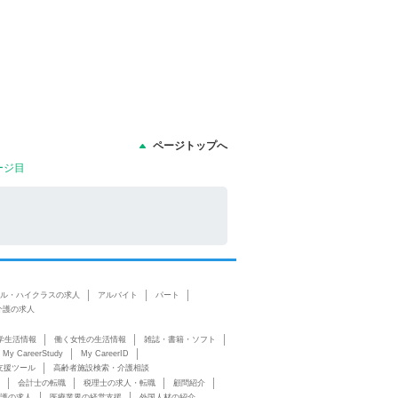
ページトップへ
ージ目
ル・ハイクラスの求人
アルバイト
パート
介護の求人
学生活情報
働く女性の生活情報
雑誌・書籍・ソフト
My CareerStudy
My CareerID
支援ツール
高齢者施設検索・介護相談
会計士の転職
税理士の求人・転職
顧問紹介
護の求人
医療業界の経営支援
外国人材の紹介