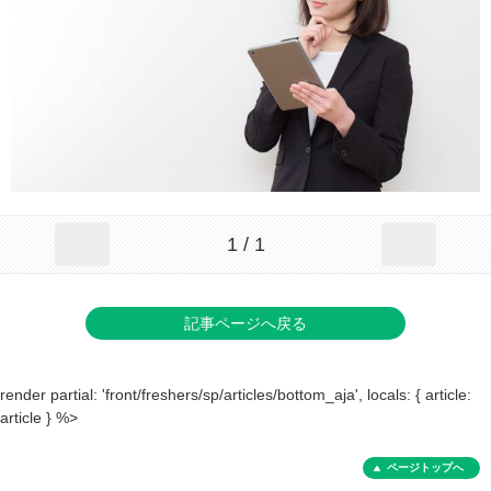
1 / 1
記事ページへ戻る
render partial: 'front/freshers/sp/articles/bottom_aja', locals: { article:
article } %>
ページトップへ