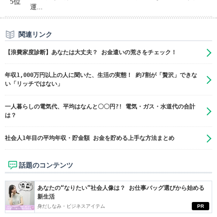
5位
運...
関連リンク
【浪費家度診断】あなたは大丈夫？ お金遣いの荒さをチェック！
年収1,000万円以上の人に聞いた、生活の実態！ 約7割が「贅沢」できな
い「リッチではない」
一人暮らしの電気代、平均はなんと〇〇円?! 電気・ガス・水道代の合計
は？
社会人1年目の平均年収・貯金額 お金を貯める上手な方法まとめ
話題のコンテンツ
あなたの“なりたい”社会人像は？ お仕事バッグ選びから始める
新生活
身だしなみ・ビジネスアイテム
PR