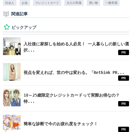
社会人
お金
クレジットカード
大人の常識
買い物
一般常識
関連記事
ピックアップ
入社後に家探しを始める人必見！ 一人暮らしの新しい選
択...
PR
視点を変えれば、世の中は変わる。「Rethink PR...
PR
18～25歳限定クレジットカードって実際お得なの？
特...
PR
簡単な診断で今のお疲れ度をチェック！
PR