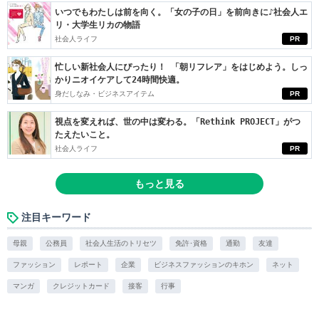
いつでもわたしは前を向く。「女の子の日」を前向きに♪社会人エ
リ・大学生リカの物語
社会人ライフ
PR
忙しい新社会人にぴったり！ 「朝リフレア」をはじめよう。しっ
かりニオイケアして24時間快適。
身だしなみ・ビジネスアイテム
PR
視点を変えれば、世の中は変わる。「Rethink PROJECT」がつ
たえたいこと。
社会人ライフ
PR
もっと見る
注目キーワード
母親
公務員
社会人生活のトリセツ
免許･資格
通勤
友達
ファッション
レポート
企業
ビジネスファッションのキホン
ネット
マンガ
クレジットカード
接客
行事