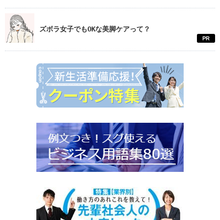
ズボラ女子でもOKな美脚ケアって？
PR