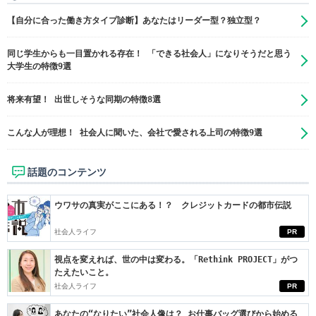
【自分に合った働き方タイプ診断】あなたはリーダー型？独立型？
同じ学生からも一目置かれる存在！ 「できる社会人」になりそうだと思う
大学生の特徴9選
将来有望！ 出世しそうな同期の特徴8選
こんな人が理想！ 社会人に聞いた、会社で愛される上司の特徴9選
話題のコンテンツ
ウワサの真実がここにある！？ クレジットカードの都市伝説
社会人ライフ
PR
視点を変えれば、世の中は変わる。「Rethink PROJECT」がつ
たえたいこと。
社会人ライフ
PR
あなたの“なりたい”社会人像は？ お仕事バッグ選びから始める