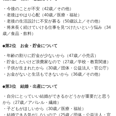
・今後のことが不安（42歳／その他）
・老後はやはり心配（40歳／医療・福祉）
・老後の生活設計に不安が募る（50歳以上／その他）
・将来長く続けていける仕事を見つけたいという悩み（34
歳／食品・飲料）
●第2位 お金・貯金について
・年齢の割りに貯金が少ないから（47歳／小売店）
・貯金したいけど浪費家なので（27歳／学校・教育関連）
・子供が生まれたから（30歳／団体・公益法人・官公庁）
・お金がないと生活もできないから（36歳／その他）
●第3位 結婚・出産について
・自分にとっていい結婚ができるかどうかが重要だと思う
から（27歳／アパレル・繊維）
・子どもがほしいから（30歳／医療・福祉）
・結婚できる気がしないので（25歳／団体・公益法人・官