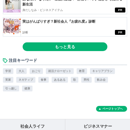
新生活
身だしなみ・ビジネスアイテム
PR
実はがんばりすぎ？新社会人『お疲れ度』診断
診断
PR
もっと見る
注目キーワード
学習
大人
おごり
就活クローゼット
教育
キャリアプラン
実家
ネガティブ
食事
あるある
歌
男性
飲み会
引っ越し
健康
ページトップへ
社会人ライフ
ビジネスマナー