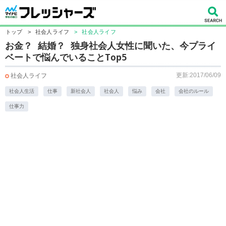
トップ
>
社会人ライフ
>
社会人ライフ
お金？ 結婚？ 独身社会人女性に聞いた、今プライ
ベートで悩んでいることTop5
更新:2017/06/09
社会人ライフ
社会人生活
仕事
新社会人
社会人
悩み
会社
会社のルール
仕事力