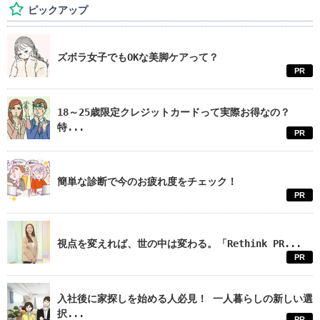
ピックアップ
ズボラ女子でもOKな美脚ケアって？
PR
18～25歳限定クレジットカードって実際お得なの？
特...
PR
簡単な診断で今のお疲れ度をチェック！
PR
視点を変えれば、世の中は変わる。「Rethink PR...
PR
入社後に家探しを始める人必見！ 一人暮らしの新しい選
択...
PR