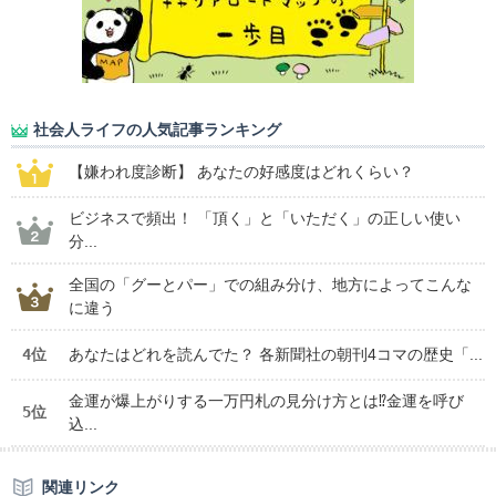
社会人ライフの人気記事ランキング
【嫌われ度診断】 あなたの好感度はどれくらい？
ビジネスで頻出！ 「頂く」と「いただく」の正しい使い
分...
全国の「グーとパー」での組み分け、地方によってこんな
に違う
4位
あなたはどれを読んでた？ 各新聞社の朝刊4コマの歴史「...
金運が爆上がりする一万円札の見分け方とは⁉金運を呼び
5位
込...
関連リンク