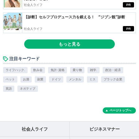
社会人ライフ
PR
【診断】セルフプロデュース力を鍛える！ “ジブン観”診断
社会人ライフ
PR
もっと見る
注目キーワード
ライフハック.
飲み会
免許･資格
乗り物
雑学.
政治・経済
ペット
お酒
副業
ドイツ
メンタル
ミス
ブラック企業
英語
ネガティブ
ページトップへ
社会人ライフ
ビジネスマナー