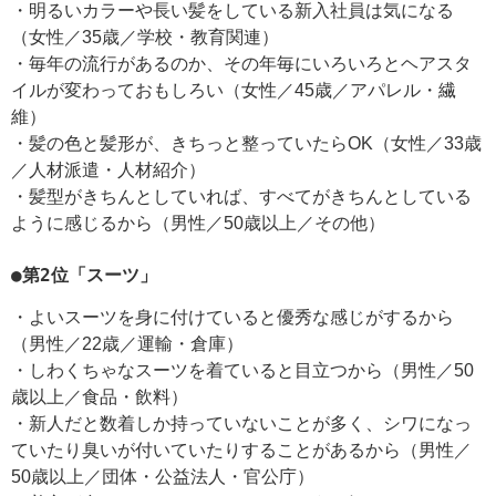
・明るいカラーや長い髪をしている新入社員は気になる
（女性／35歳／学校・教育関連）
・毎年の流行があるのか、その年毎にいろいろとヘアスタ
イルが変わっておもしろい（女性／45歳／アパレル・繊
維）
・髪の色と髪形が、きちっと整っていたらOK（女性／33歳
／人材派遣・人材紹介）
・髪型がきちんとしていれば、すべてがきちんとしている
ように感じるから（男性／50歳以上／その他）
●第2位「スーツ」
・よいスーツを身に付けていると優秀な感じがするから
（男性／22歳／運輸・倉庫）
・しわくちゃなスーツを着ていると目立つから（男性／50
歳以上／食品・飲料）
・新人だと数着しか持っていないことが多く、シワになっ
ていたり臭いが付いていたりすることがあるから（男性／
50歳以上／団体・公益法人・官公庁）