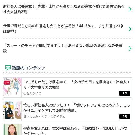
新社会人は要注意！ 先輩・上司から身だしなみの注意を受けた経験がある
社会人は約2割
仕事で身だしなみの注意をしたことがあるは「44.3％」。まず注意すべき
は髪型！
「スカートのチャック開いてますよ！」ありえない就活の身だしなみ失敗
談
話題のコンテンツ
いつでもわたしは前を向く。「女の子の日」を前向きに♪社会人エ
リ・大学生リカの物語
社会人ライフ
PR
忙しい新社会人にぴったり！ 「朝リフレア」をはじめよう。しっ
かりニオイケアして24時間快適。
身だしなみ・ビジネスアイテム
PR
視点を変えれば、世の中は変わる。「Rethink PROJECT」がつ
たえたいこと。