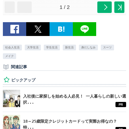
1 / 2
社会人生活
大学生活
学生生活
新生活
身だしなみ
スーツ
メイク
関連記事
ピックアップ
入社後に家探しを始める人必見！ 一人暮らしの新しい選
択...
PR
18～25歳限定クレジットカードって実際お得なの？
特...