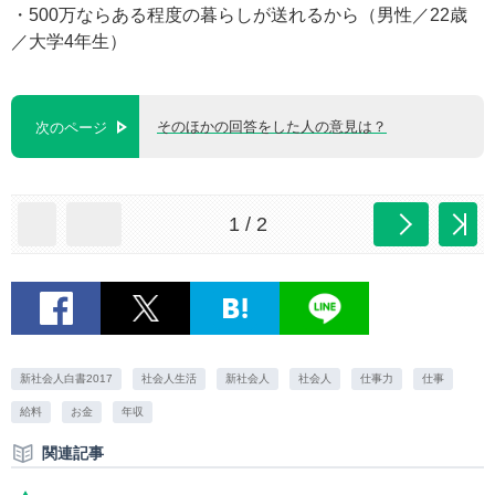
・500万ならある程度の暮らしが送れるから（男性／22歳
／大学4年生）
そのほかの回答をした人の意見は？
次のページ
1 / 2
新社会人白書2017
社会人生活
新社会人
社会人
仕事力
仕事
給料
お金
年収
関連記事