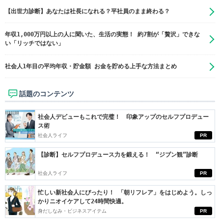
【出世力診断】あなたは社長になれる？平社員のまま終わる？
年収1,000万円以上の人に聞いた、生活の実態！ 約7割が「贅沢」できな
い「リッチではない」
社会人1年目の平均年収・貯金額 お金を貯める上手な方法まとめ
話題のコンテンツ
社会人デビューもこれで完璧！ 印象アップのセルフプロデュー
ス術
社会人ライフ
PR
【診断】セルフプロデュース力を鍛える！ “ジブン観”診断
社会人ライフ
PR
忙しい新社会人にぴったり！ 「朝リフレア」をはじめよう。しっ
かりニオイケアして24時間快適。
身だしなみ・ビジネスアイテム
PR