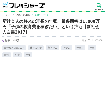
トップ
>
お金の知識
>
給料・年収
新社会人の将来の理想の年収、最多回答は1,000万
円「子供の教育費を稼ぎたい」という声も【新社会
人白書2017】
更新:2017/06/09
給料・年収
新社会人白書2017
社会人生活
新社会人
社会人
仕事力
仕事
給料
お金
年収