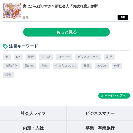
実はがんばりすぎ？新社会人『お疲れ度』診断
診断
PR
もっと見る
注目キーワード
犬
KY
旅行
言い訳
コーヒー
ビジネスマナー
花見
自己紹介
思い出
別れ
生き方コンパス
後輩
春休み
仕事
税金
ページトップへ
社会人ライフ
ビジネスマナー
内定・入社
卒業・卒業旅行