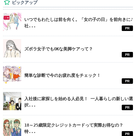
ピックアップ
いつでもわたしは前を向く。「女の子の日」を前向きに♪
社...
PR
ズボラ女子でもOKな美脚ケアって？
PR
簡単な診断で今のお疲れ度をチェック！
PR
入社後に家探しを始める人必見！ 一人暮らしの新しい選
択...
PR
18～25歳限定クレジットカードって実際お得なの？
特...
PR