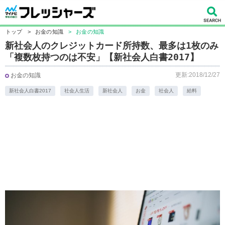
トップ
>
お金の知識
>
お金の知識
新社会人のクレジットカード所持数、最多は1枚のみ
「複数枚持つのは不安」【新社会人白書2017】
更新:2018/12/27
お金の知識
新社会人白書2017
社会人生活
新社会人
お金
社会人
給料