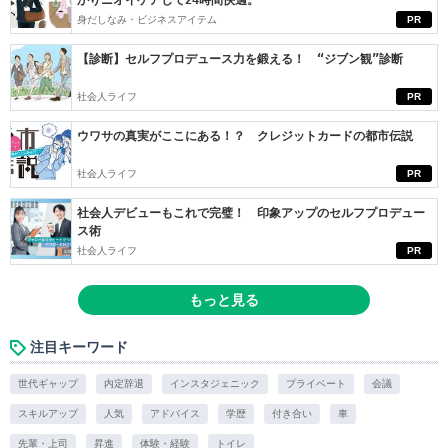
かりニオイケアして24時間快適。
身だしなみ・ビジネスアイテム
PR
【診断】セルフプロデュース力を鍛える！ “ジブン観”診断
社会人ライフ
PR
ウワサの真実がここにある！？ クレジットカードの都市伝説
社会人ライフ
PR
社会人デビューもこれで完璧！ 印象アップのセルフプロデュー
ス術
社会人ライフ
PR
もっと見る
注目キーワード
世代ギャップ
内定辞退
インスタジェニック
プライベート
会議
スキルアップ
人気
アドバイス
学歴
付き合い
車
先輩・上司
昇進
体験・経験
トイレ