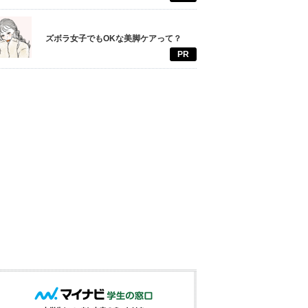
ズボラ女子でもOKな美脚ケアって？
PR