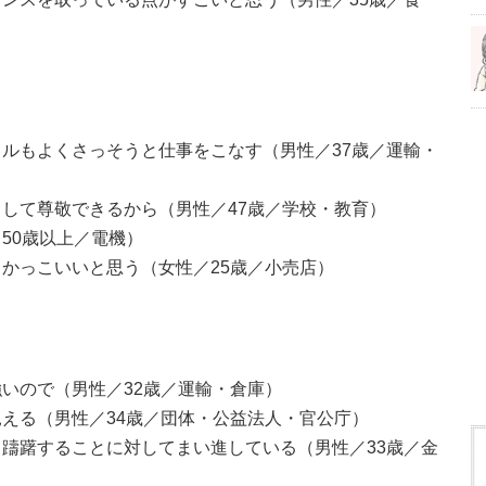
ルもよくさっそうと仕事をこなす（男性／37歳／運輸・
して尊敬できるから（男性／47歳／学校・教育）
50歳以上／電機）
かっこいいと思う（女性／25歳／小売店）
いので（男性／32歳／運輸・倉庫）
える（男性／34歳／団体・公益法人・官公庁）
躊躇することに対してまい進している（男性／33歳／金