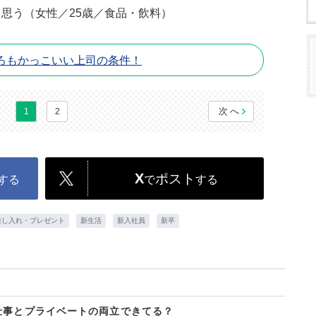
思う（女性／25歳／食品・飲料）
ろもかっこいい上司の条件！
次へ
1
2
X
ポスト
する
で
する
差し入れ・プレゼント
新生活
新入社員
新卒
仕事とプライベートの両立できてる？