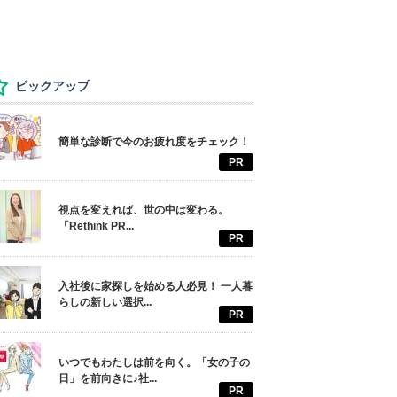
ピックアップ
簡単な診断で今のお疲れ度をチェック！
PR
視点を変えれば、世の中は変わる。
「Rethink PR...
PR
入社後に家探しを始める人必見！ 一人暮
らしの新しい選択...
PR
いつでもわたしは前を向く。「女の子の
日」を前向きに♪社...
PR