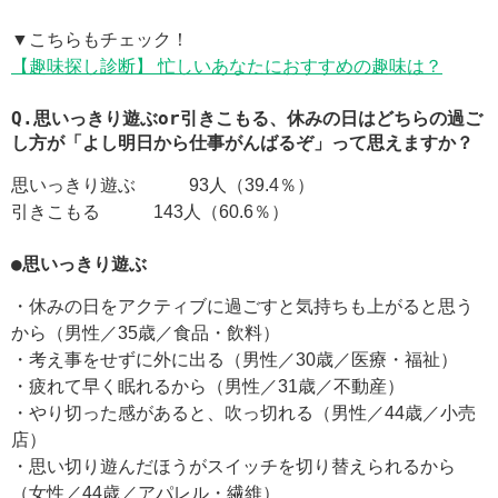
▼こちらもチェック！
【趣味探し診断】 忙しいあなたにおすすめの趣味は？
Q.思いっきり遊ぶor引きこもる、休みの日はどちらの過ご
し方が「よし明日から仕事がんばるぞ」って思えますか？
思いっきり遊ぶ 93人（39.4％）
引きこもる 143人（60.6％）
●思いっきり遊ぶ
・休みの日をアクティブに過ごすと気持ちも上がると思う
から（男性／35歳／食品・飲料）
・考え事をせずに外に出る（男性／30歳／医療・福祉）
・疲れて早く眠れるから（男性／31歳／不動産）
・やり切った感があると、吹っ切れる（男性／44歳／小売
店）
・思い切り遊んだほうがスイッチを切り替えられるから
（女性／44歳／アパレル・繊維）