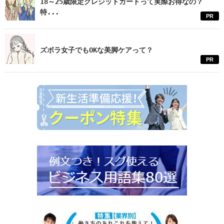
18～25歳限定クレジットカードって実際お得なの？
特...
PR
ズボラ女子でもOKな美脚ケアって？
PR