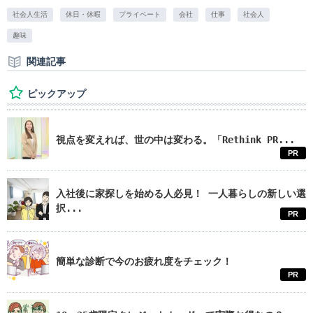
社会人生活
休日・休暇
プライベート
会社
仕事
社会人
趣味
関連記事
ピックアップ
視点を変えれば、世の中は変わる。「Rethink PR...
PR
入社後に家探しを始める人必見！ 一人暮らしの新しい選
択...
PR
簡単な診断で今のお疲れ度をチェック！
PR