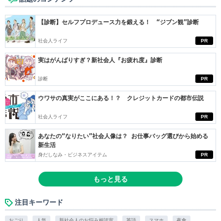
【診断】セルフプロデュース力を鍛える！ “ジブン観”診断
社会人ライフ
PR
実はがんばりすぎ？新社会人『お疲れ度』診断
診断
PR
ウワサの真実がここにある！？ クレジットカードの都市伝説
社会人ライフ
PR
あなたの“なりたい”社会人像は？ お仕事バッグ選びから始める
新生活
身だしなみ・ビジネスアイテム
PR
もっと見る
注目キーワード
おごり
人気
新社会人のお悩み相談室
英語
スマホ
夜食