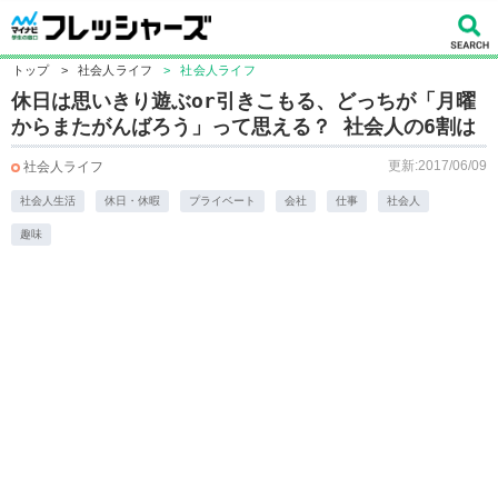
トップ
>
社会人ライフ
>
社会人ライフ
休日は思いきり遊ぶor引きこもる、どっちが「月曜
からまたがんばろう」って思える？ 社会人の6割は
更新:2017/06/09
社会人ライフ
社会人生活
休日・休暇
プライベート
会社
仕事
社会人
趣味